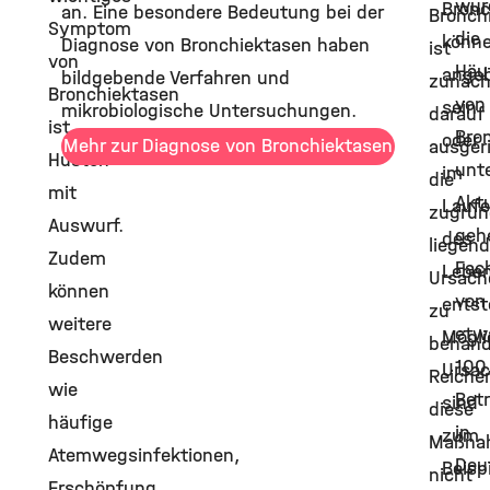
wur
Bronc
an. Eine besondere Bedeutung bei der
Bronch
Symptom
die
könn
Diagnose von Bronchiektasen haben
ist
von
Häuf
ange
bildgebende Verfahren und
zunäch
Bronchiektasen
von
sein
mikrobiologische Untersuchungen.
darauf
ist
Bro
oder
Mehr zur Diagnose von Bronchiektasen
ausgeri
Husten
unt
im
die
mit
Aktu
Laufe
zugrun
Auswurf.
geh
des
liegen
Zudem
Fac
Lebe
Ursach
können
von
entst
zu
weitere
etw
Mögli
behand
Beschwerden
100
Ursa
Reiche
wie
Bet
sind
diese
häufige
in
zum
Maßna
Atemwegsinfektionen,
Deu
Beisp
nicht
Erschöpfung