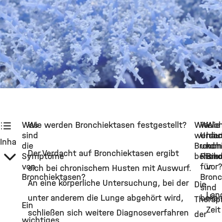
©
Was
Wie werden Bronchiektasen festgestellt?
Wie
Welc
Wie
sind
werde
Ursa
häu
Inhalt:
die
Bronch
und
ko
Der Verdacht auf Bronchiektasen ergibt
Symptome
behand
Risik
Bro
von
für
vor
sich bei chronischem Husten mit Auswurf.
Bronchiektasen?
Bronc
An eine körperliche Untersuchung, bei der
Die
sind
Lan
unter anderem die Lunge abgehört wird,
beka
Therap
Ein
Zeit
schließen sich weitere Diagnoseverfahren
der
wichtiges