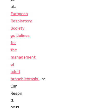
al.:
European
Respiratory
Society
guidelines
for
the
management
of
adult
bronchiectasis.
In:
Eur
Respir
J.
2017,