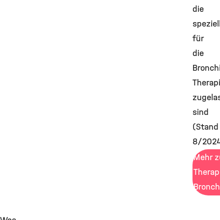
die
speziel
für
die
Bronch
Therap
zugela
sind
(Stand
8/2024
Mehr z
Therap
Bronch