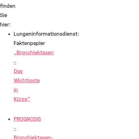
finden
Sie
hier:
Lungeninformationsdienst:
Faktenpapier
„Bronchiektasen
–
Das
Wichtigste
in
Kürze“
PROGNOSIS
–
Bronchiektasen-