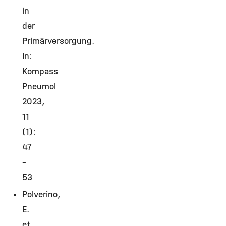
in
der
Primärversorgung.
In:
Kompass
Pneumol
2023,
11
(1):
47
–
53
Polverino,
E.
et