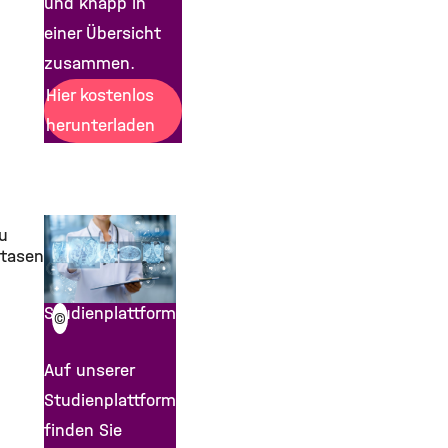
und knapp in
einer Übersicht
zusammen.
Hier kostenlos
herunterladen
u
ktasen
Studienplattform
©
Auf unserer
Studienplattform
finden Sie