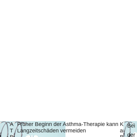
Asthma-
Früher Beginn der Asthma-Therapie kann
Kombin
Bei
Therapie:
Langzeitschäden vermeiden
aus
der
Besonderheiten
Bedarf