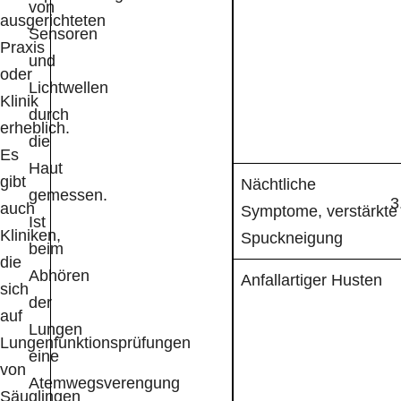
von
ausgerichteten
Sensoren
Praxis
und
oder
Lichtwellen
Klinik
durch
erheblich.
die
Es
Haut
gibt
Nächtliche
gemessen.
auch
Symptome, verstärkte
Ist
Kliniken,
Spuckneigung
beim
die
Abhören
Anfallartiger Husten
sich
der
auf
Lungen
Lungenfunktionsprüfungen
eine
von
Atemwegsverengung
Säuglingen