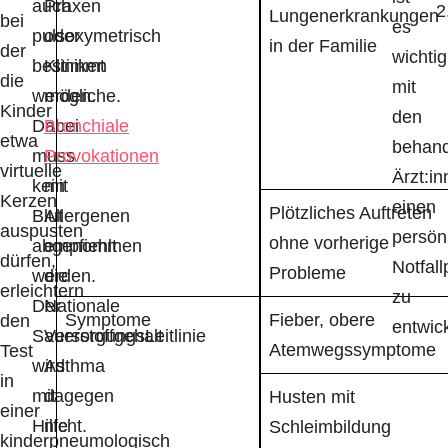
auch
Praxen
Lungenerkrankungen
bei
es
pulsoxymetrisch
oder
in der Familie
der
wichtig
bestimmt
Kliniken
die
mit
werden.
mögliche.
Kinder
den
Dabei
Bronchiale
etwa
behan
muss
Provokationen
virtuelle
Ärzt:i
kein
mit
Kerzen
einen
Plötzliches Auftreten
Blut
Allergenen
auspusten
persön
ohne vorherige
abgenommen
empfiehlt
dürfen,
Notfall
Probleme
werden.
die
erleichtern
zu
Der
Nationale
Symptome
Fieber, obere
den
entwic
Sauerstoffgehalt
VersorgungsLeitlinie
Atemwegssymptome
Test
wird
Asthma
in
mit
dagegen
Husten mit
einer
Hilfe
nicht.
Schleimbildung
kinderpneumologisch