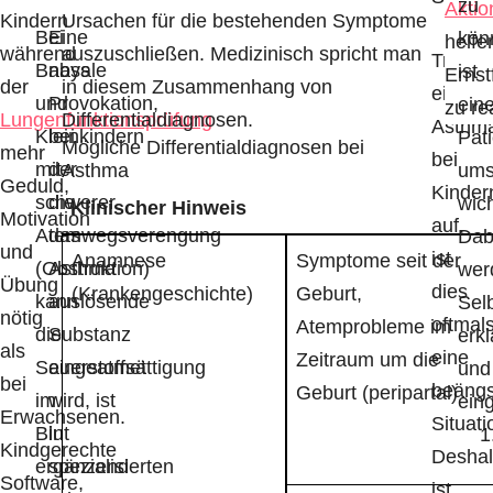
zu
Aktio
Kindern
Ursachen für die bestehenden Symptome
Bei
Eine
kön
helfe
während
auszuschließen. Medizinisch spricht man
Tritt
Babys
nasale
ist
Ernstf
der
in diesem Zusammenhang von
ein
und
Provokation,
ein
zu re
Lungenfunktionsprüfung
Differentialdiagnosen.
Asthma
Kleinkindern
bei
Pat
Mögliche Differentialdiagnosen bei
mehr
bei
mit
der
Asthma
um
Geduld,
Kinder
schwerer
die
wich
Klinischer Hinweis
Motivation
auf,
Atemwegsverengung
das
Dab
und
ist
Anamnese
Symptome seit der
(Obstruktion)
Asthma
wer
Übung
dies
(Krankengeschichte)
Geburt,
kann
auslösende
Sel
nötig
oftmal
Atemprobleme im
die
Substanz
erkl
als
eine
Zeitraum um die
Sauerstoffsättigung
eingeatmet
und
bei
beängs
Geburt (peripartal)
im
wird, ist
ein
Erwachsenen.
Situati
Blut
in
Kindgerechte
Desha
ergänzend
spezialisierten
Software,
ist