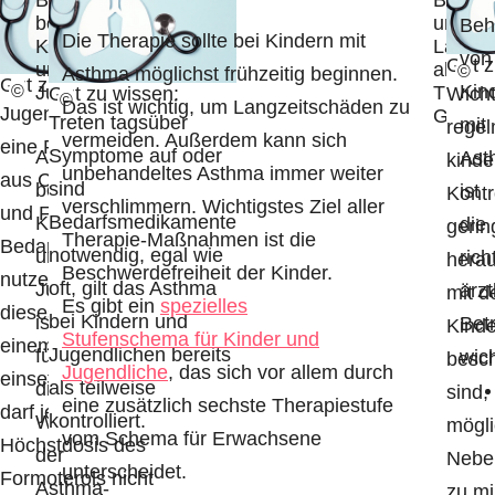
bei
und
Beh
Die Therapie sollte bei Kindern mit
Kindern
Langze
von
Gut z
und
als
©
Asthma möglichst frühzeitig beginnen.
Gut zu wissen:
Kin
Jugendlichen
Therap
©
Wicht
Gut zu wissen:
©
Das ist wichtig, um Langzeitschäden zu
Jugendliche, die
Grundl
Treten tagsüber
mit
rege
vermeiden. Außerdem kann sich
eine Fixkombination
Symptome auf oder
Auch
Ast
kinde
unbehandeltes Asthma immer weiter
G
aus Cortison-Spray
sind
bei
ist
Kontr
verschlimmern. Wichtigstes Ziel aller
d
und Formoterol als
Bedarfsmedikamente
Kindern
die
gerin
Therapie-Maßnahmen ist die
T
Bedarfsmedikament
notwendig, egal wie
und
rich
herau
Beschwerdefreiheit der Kinder.
bi
nutzen, können
oft, gilt das Asthma
Jugendlichen
ärzt
mit d
Es gibt ein
spezielles
–
dieses auch bei
bei Kindern und
ist
Bet
Kinde
Stufenschema für Kinder und
w
einem Asthmaanfall
Jugendlichen bereits
für
wich
besch
Jugendliche
, das sich vor allem durch
a
einsetzen. Dabei
als teilweise
die
sind,
eine zusätzlich sechste Therapiestufe
be
darf jedoch die
kontrolliert.
Wahl
mögl
vom Schema für Erwachsene
E
Höchstdosis des
der
Nebe
unterscheidet.
–
Formoterols nicht
Asthma-
zu mi