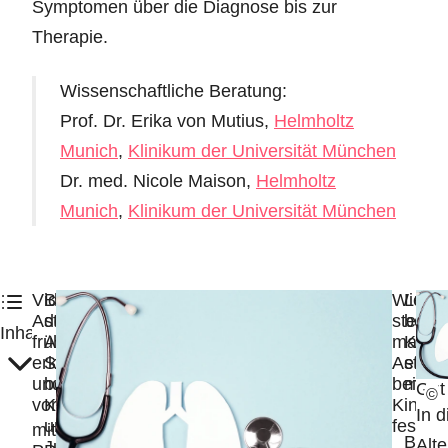
Symptomen über die Diagnose bis zur
Therapie.
Wissenschaftliche Beratung:
Prof. Dr. Erika von Mutius,
Helmholtz
Munich
,
Klinikum der Universität München
Dr. med. Nicole Maison,
Helmholtz
Munich
,
Klinikum der Universität München
Video:
Besonderheiten
Wie
Lunge
Asthma
der
stellt
bei
Inhalt:
früher
Asthma-
man
Kind
erkennen
Symptome
Asthm
einge
und
bei
bei
mögl
Gut
©
vorbeugen
Kindern
Kinder
In d
und
fest?
mit
Bei
Alt
Jugendlichen