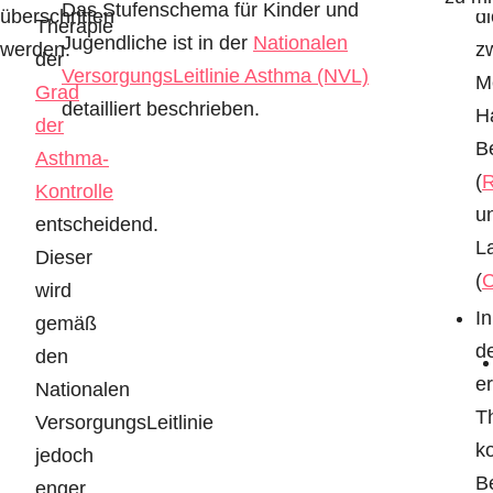
Das Stufenschema für Kinder und
di
überschritten
Therapie
Jugendliche ist in der
Nationalen
z
werden.
der
VersorgungsLeitlinie Asthma (NVL)
M
Grad
detailliert beschrieben.
H
der
B
Asthma-
(
R
Kontrolle
u
entscheidend.
L
Dieser
(
C
wird
In
gemäß
d
den
e
Nationalen
T
VersorgungsLeitlinie
k
jedoch
B
enger