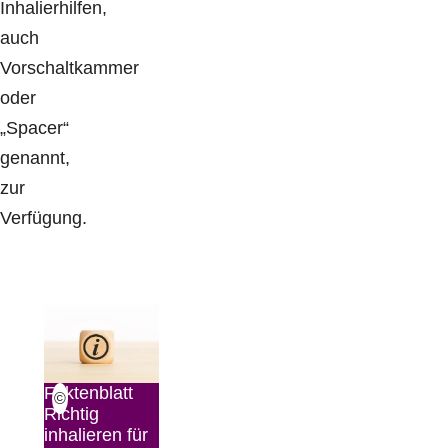
Inhalierhilfen,
auch
Vorschaltkammer
oder
„Spacer“
genannt,
zur
Verfügung.
Faktenblatt
©
Richtig
inhalieren für