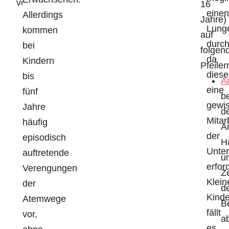
vorbeugen
16
einen
Allerdings
Jahre)
Lunge
kommen
auf
durch
bei
folgen
da
Kindern
Pfeiler
diese
bis
A
eine
fünf
be
gewi
Jahre
d
Mitar
häufig
Ar
der
episodisch
Hä
Unte
auftretende
u
erford
Verengungen
Z
Klein
der
d
Kind
Atemwege
B
fällt
vor,
a
es