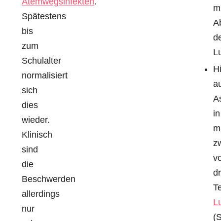
Atemwegsinfekten
.
mi
Spätestens
A
bis
d
zum
L
Schulalter
H
normalisiert
a
sich
A
dies
in
wieder.
m
Klinisch
z
sind
v
die
dr
Beschwerden
Te
allerdings
L
nur
(S