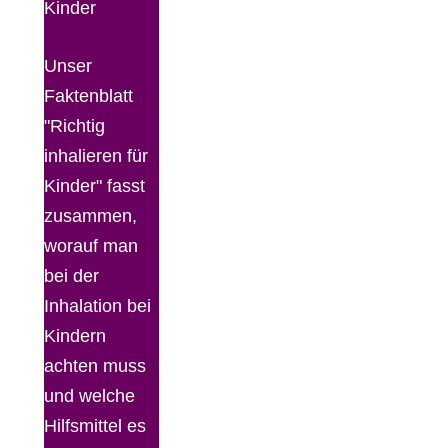
Kinder
Unser
Faktenblatt
"Richtig
inhalieren für
Kinder" fasst
zusammen,
worauf man
bei der
Inhalation bei
Kindern
achten muss
und welche
Hilfsmittel es