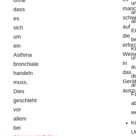
ohne
u
manc
dass
a
schwe
es
al
auf
sich
E
die
um
b
erfor
ein
K
Weis
Asthma
u
in
bronchiale
a
das
handeln
d
Gerä
muss.
a
ausz
Dies
F
geschieht
a
vor
w
allem
K
bei
U