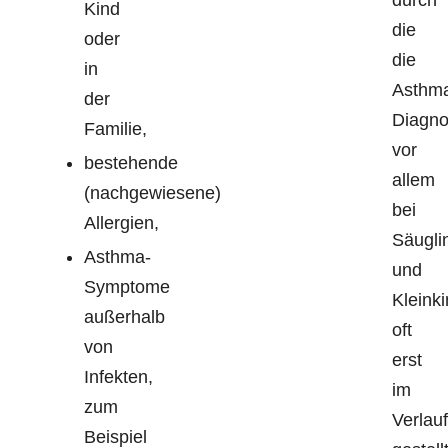
Kind
die
oder
die
in
Asthm
der
Diagn
Familie,
vor
bestehende
allem
(nachgewiesene)
bei
Allergien,
Säugli
Asthma-
und
Symptome
Kleink
außerhalb
oft
von
erst
Infekten,
im
zum
Verlauf
Beispiel