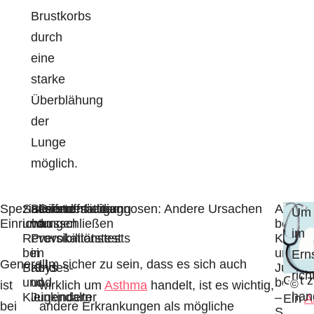
Brustkorbs
durch
eine
starke
Überblähung
der
Lunge
möglich.
Spezialisierte
Sauerstoffsättigung
Besonderheiten
Differentialdiagnosen: Andere Ursachen
Asthma
Um
Einrichtungen
und
von
ausschließen
bei
im
Reversibilitätstest
Provokationstests
Kinder
bei
im
und
Erns
Generell
Um sicher zu sein, dass es sich auch
Babys
Kindes-
Jugend
rich
Gut z
und
und
behand
ist
wirklich um
Asthma
handelt, ist es wichtig,
©
han
Kleinkindern
Jugendalter
–
Ein
A
bei
andere Erkrankungen als mögliche
Selbst