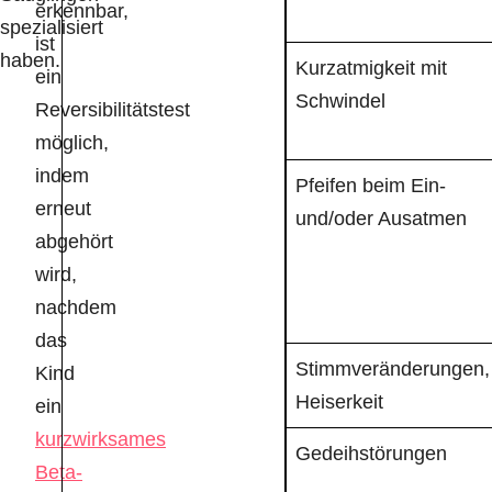
erkennbar,
spezialisiert
ist
haben.
Kurzatmigkeit mit
ein
Schwindel
Reversibilitätstest
möglich,
indem
Pfeifen beim Ein-
erneut
und/oder Ausatmen
abgehört
wird,
nachdem
das
Stimmveränderungen,
Kind
Heiserkeit
ein
kurzwirksames
Gedeihstörungen
Beta-