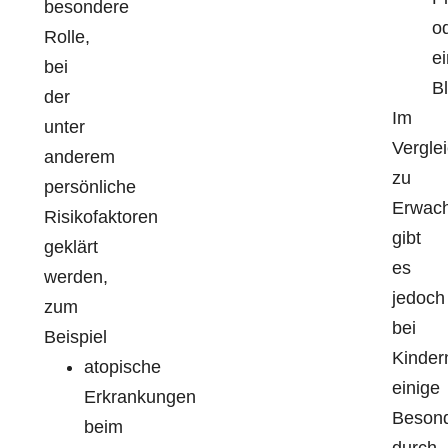
besondere
o
Rolle,
ei
bei
B
der
Im
unter
Vergle
anderem
zu
persönliche
Erwac
Risikofaktoren
gibt
geklärt
es
werden,
jedoch
zum
bei
Beispiel
Kinder
atopische
einige
Erkrankungen
Besond
beim
durch