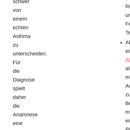
schwer
Re
von
u
einem
F
echten
T
Asthma
A
zu
ei
unterscheiden.
Al
Für
al
die
m
Diagnose
A
spielt
z
daher
Be
die
mi
Anamnese
e
eine
Pi