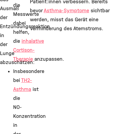
Patient:innen verbessern. Bereits
die
Ausmaß
bevor
Asthma-Symptome
sichtbar
Messwerte
der
werden, misst das Gerät eine
dabei
Entzündungsreaktion
Verminderung des Atemstroms.
helfen,
in
die
inhalative
der
Cortison-
Lunge
Therapie
anzupassen.
abzuschätzen:
Insbesondere
bei
TH2-
Asthma
ist
die
NO-
Konzentration
in