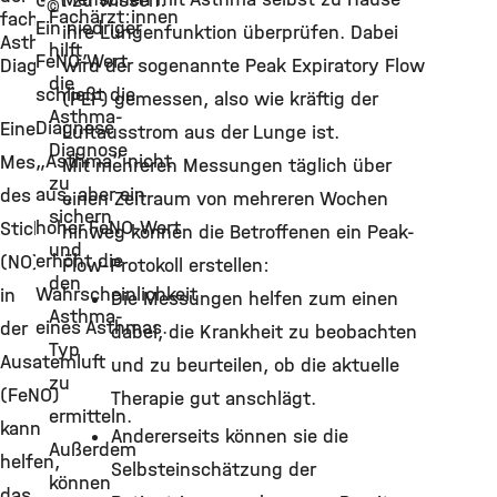
Gut zu wissen:
©
Fachärzt:innen
fachärztlichen
Ein niedriger
ihre Lungenfunktion überprüfen. Dabei
Asthma-
hilft,
FeNO-Wert
Diagnose
wird der sogenannte Peak Expiratory Flow
die
schließt die
(PEF) gemessen, also wie kräftig der
Asthma-
Diagnose
Eine
Luftausstrom aus der Lunge ist.
Diagnose
„Asthma“ nicht
Messung
Mit mehreren Messungen täglich über
zu
aus, aber ein
des
einen Zeitraum von mehreren Wochen
sichern
hoher FeNO-Wert
Stickstoffmonoxids
hinweg können die Betroffenen ein Peak-
und
erhöht die
(NO)
Flow-Protokoll erstellen:
den
Wahrscheinlichkeit
in
Die Messungen helfen zum einen
Asthma-
eines Asthmas.
der
dabei, die Krankheit zu beobachten
Typ
Ausatemluft
und zu beurteilen, ob die aktuelle
zu
(FeNO)
Therapie gut anschlägt.
ermitteln.
kann
Andererseits können sie die
Außerdem
helfen,
Selbsteinschätzung der
können
das