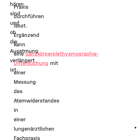
hören
Praxis
sind
durchführen
und
lässt.
ob
Ergänzend
die
kann
Ausatmung
eine
Ganzkörperplethysmographie-
verlängert
Untersuchung
mit
ist.
einer
Messung
des
Atemwiderstandes
in
einer
lungenärztlichen
Fachpraxis