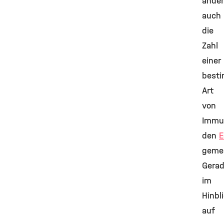
ande
auch
die
Zahl
einer
best
Art
von
Immun
den
E
geme
Gera
im
Hinbl
auf