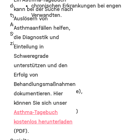
den
chronischen Erkrankungen bei engen
kann bei der Suche nach
typischen
Verwandten.
Auslösern von
Asthma-
Asthmaanfällen helfen,
Symptomen
die Diagnostik und
zählen:
Einteilung in
Atemnot
Schweregrade
(häufig
unterstützen und den
anfallsartig),
Erfolg von
Giemen
Behandlungsmaßnahmen
(Atemnebengeräusche),
dokumentieren. Hier
Brustenge
können Sie sich unser
(Beklemmungsgefühl)
Asthma-Tagebuch
und
kostenlos herunterladen
(PDF).
Husten.