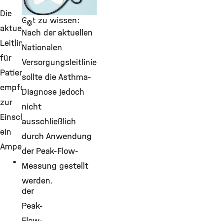
Die
Gut zu wissen:
©
aktuellen
Nach der aktuellen
Leitlinien
Nationalen
für
Versorgungsleitlinie
Patient:innen
sollte die Asthma-
empfehlen
Diagnose jedoch
zur
nicht
Einschätzung
ausschließlich
ein
durch Anwendung
Ampelsystem:
der Peak-Flow-
Grün:
Messung gestellt
Liegt
werden.
der
Peak-
Flow-