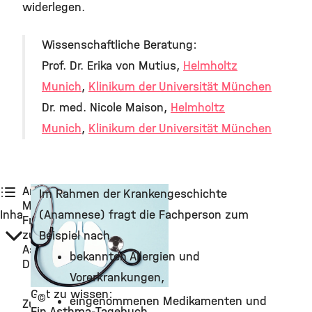
widerlegen.
Wissenschaftliche Beratung:
Prof. Dr. Erika von Mutius,
Helmholtz
Munich
,
Klinikum der Universität München
Dr. med. Nicole Maison,
Helmholtz
Munich
,
Klinikum der Universität München
Anamnese:
Im Rahmen der Krankengeschichte
Mit
Inhalt
(Anamnese) fragt die Fachperson zum
Fragen
zur
Beispiel nach
Asthma-
bekannten Allergien und
Diagnose
Vorerkrankungen,
Gut zu wissen:
©
eingenommenen Medikamenten und
Zu
Ein Asthma-Tagebuch