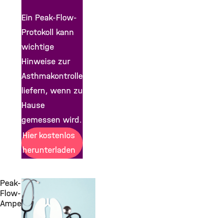
Ein Peak-Flow-
Protokoll kann
wichtige
Hinweise zur
Asthmakontrolle
liefern, wenn zu
Hause
gemessen wird.
Hier kostenlos
herunterladen
Peak-
Flow-
Ampel