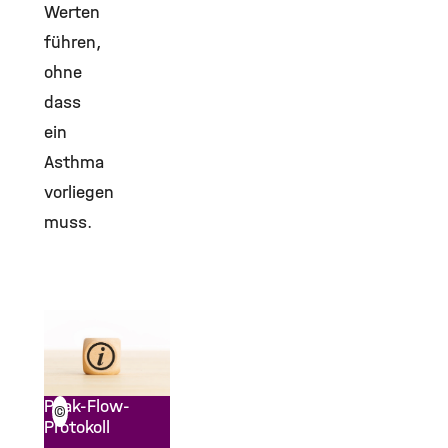
Werten
führen,
ohne
dass
ein
Asthma
vorliegen
muss.
Peak-Flow-
©
Protokoll