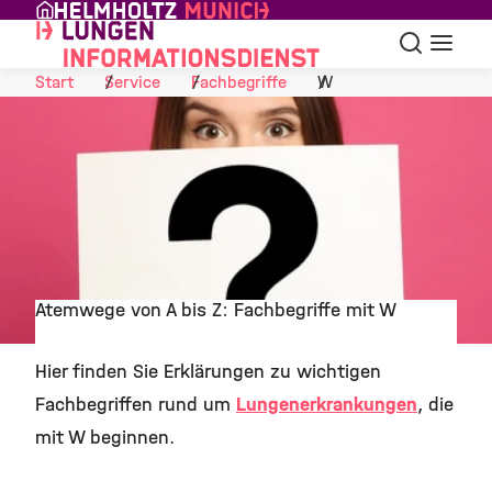
Skip to Content
Suche
Navigat
Start
Service
Fachbegriffe
W
Atemwege von A bis Z: Fachbegriffe mit W
©
Hier finden Sie Erklärungen zu wichtigen
Fachbegriffen rund um
Lungenerkrankungen
, die
mit W beginnen.