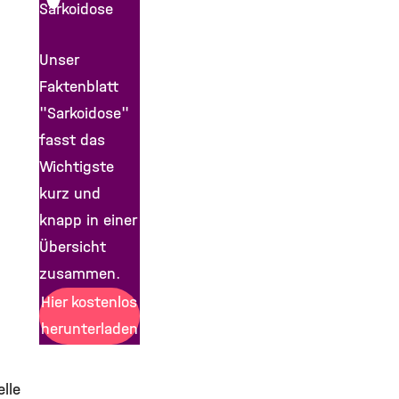
Sarkoidose
Unser
Faktenblatt
"Sarkoidose"
fasst das
Wichtigste
kurz und
knapp in einer
Übersicht
zusammen.
Hier kostenlos
herunterladen
lle