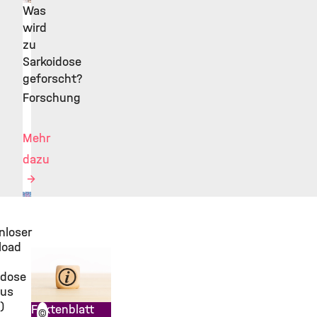
Was
©
wird
zu
Sarkoidose
geforscht?
Forschung
Mehr
dazu
©
nloser
load
idose
bus
)
Faktenblatt
©