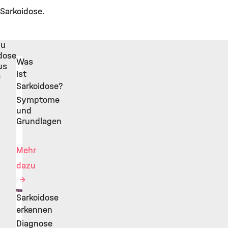
Sarkoidose.
zu
dose
Was
us
ist
)
Sarkoidose?
Symptome
und
Grundlagen
Mehr
dazu
Sarkoidose
©
erkennen
Diagnose