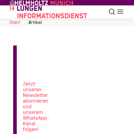
Skip to Content
Suche
Navigat
Start
Artikel
News
aus
der
Lungenforschung
Jetzt
unseren
Newsletter
abonnieren
und
unserem
WhatsApp-
Kanal
folgen!