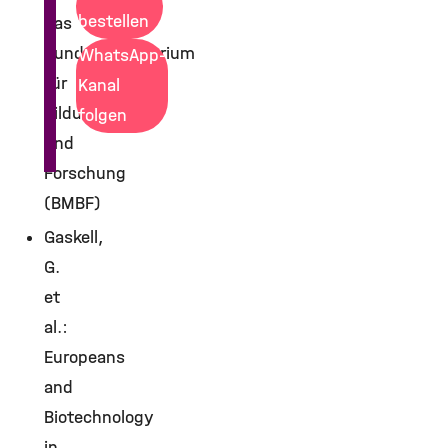
bestellen
das
Bundesministerium
WhatsApp-
für
Kanal
Bildung
folgen
und
Forschung
(BMBF)
Gaskell,
G.
et
al.:
Europeans
and
Biotechnology
in