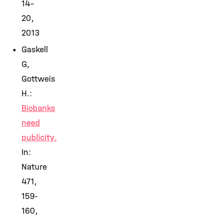
14–
20,
2013
Gaskell
G,
Gottweis
H.:
Biobanks
need
publicity.
In:
Nature
471,
159-
160,