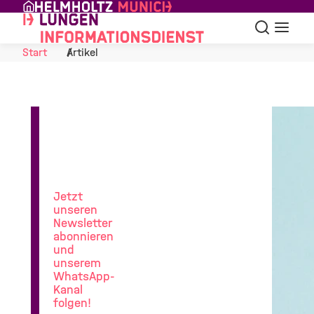
Skip to Content
Suche
Navigat
Start
Artikel
News
aus
der
Lungenforschung
Jetzt
unseren
Newsletter
abonnieren
und
unserem
WhatsApp-
Kanal
folgen!