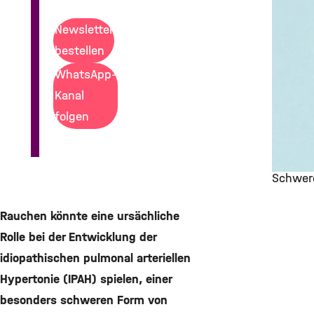
Newsletter
bestellen
WhatsApp-
Kanal
folgen
Schwere
©
Rauchen könnte eine ursächliche
Rolle bei der Entwicklung der
idiopathischen pulmonal arteriellen
Hypertonie (IPAH) spielen, einer
besonders schweren Form von