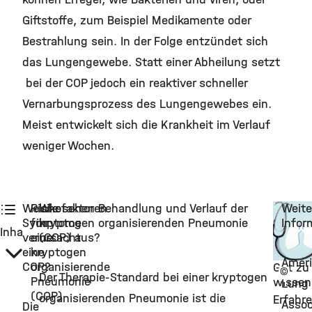
Giftstoffe, zum Beispiel Medikamente oder
Bestrahlung sein. In der Folge entzündet sich
das Lungengewebe. Statt einer Abheilung setzt
bei der COP jedoch ein reaktiver schneller
Vernarbungsprozess des Lungengewebes ein.
Meist entwickelt sich die Krankheit im Verlauf
weniger Wochen.
Welche
Risikofaktoren
Wie sehen Behandlung und Verlauf der
Weite
Symptome
für
kryptogen organisierenden Pneumonie
Infor
Inhalt:
verursacht
eine
(COP) aus?
eine
kryptogen
Amer
COP?
organisierende
Gut zu
©
Der Therapie-Standard bei einer kryptogen
Pneumonie
wissen
Lung
(COP)
organisierenden Pneumonie ist die
Erfahre
Assoc
Die