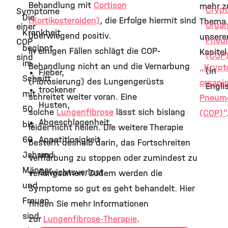
Behandlung mit
Cortison
mehr 
Crypt
Symptome
Die
(Kortikosteroiden)
, die Erfolge hiermit sind
Thema 
Organ
einer
Krankheit
überwiegend positiv.
unser
Pneu
COP
beginnt
In einigen Fällen schlägt die COP-
Kapitel
(COP
sind
im
Behandlung nicht an und die Vernarbung
„Krypt
(in
Fieber,
Schnitt
(Fibrosierung) des Lungengerüsts
organi
Engli
trockener
mit
schreitet weiter voran. Eine
Pneum
Husten,
50
solche
Lungenfibrose
lässt sich bislang
(COP)“
Abgeschlagenheit,
bis
leider nicht heilen. Die weitere Therapie
60
Appetitlosigkeit
besteht deshalb darin, das Fortschreiten
Jahren.
und
Vernarbung zu stoppen oder zumindest zu
Männer
Gewichtsverlust.
verlangsamen. Zudem werden die
und
Symptome so gut es geht behandelt. Hier
Frauen
finden Sie mehr Informationen
sind
zur
Lungenfibrose-Therapie
.