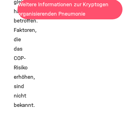
gleich
Weitere Informationen zur Kryptogen
häufig
organisierenden Pneumonie
betroffen.
Faktoren,
die
das
COP-
Risiko
erhöhen,
sind
nicht
bekannt.