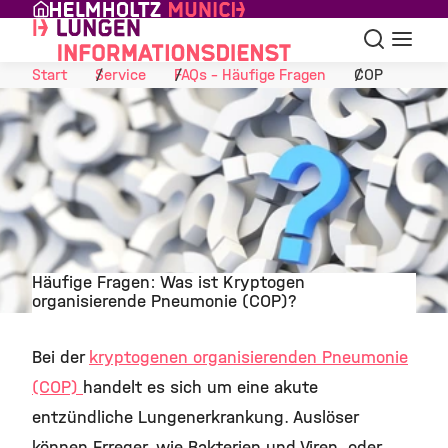
Skip to Content
Suche
Navigat
Start
Service
FAQs - Häufige Fragen
COP
Häufige Fragen: Was ist Kryptogen
organisierende Pneumonie (COP)?
©
Bei der
kryptogenen organisierenden Pneumonie
(COP)
handelt es sich um eine akute
entzündliche Lungenerkrankung. Auslöser
können Erreger, wie Bakterien und Viren, oder