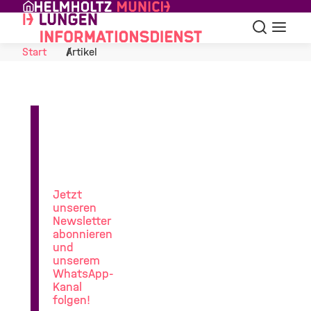
Skip to Content
Suche
Navigat
Start
Artikel
News
aus
der
Lungenforschung
Jetzt
unseren
Newsletter
abonnieren
und
unserem
WhatsApp-
Kanal
folgen!