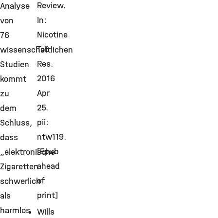
Review.
Analyse
In:
von
Nicotine
76
Tob
wissenschaftlichen
Res.
Studien
2016
kommt
Apr
zu
25.
dem
pii:
Schluss,
ntw119.
dass
[Epub
„elektronische
ahead
Zigaretten
of
schwerlich
print]
als
harmlos
Wills