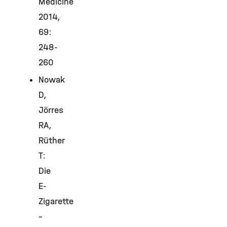
Medicine
2014,
69:
248-
260
Nowak
D,
Jörres
RA,
Rüther
T:
Die
E-
Zigarette
–