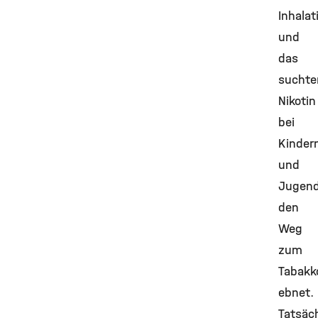
Inhala
und
das
suchte
Nikotin
bei
Kinder
und
Jugend
den
Weg
zum
Tabak
ebnet.
Tatsäch