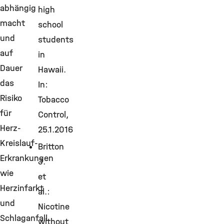
abhängig
high
macht
school
und
students
auf
in
Dauer
Hawaii.
das
In:
Risiko
Tobacco
für
Control,
Herz-
25.1.2016
Kreislauf-
Britton
Erkrankungen
J.
wie
et
Herzinfarkt
al.:
und
Nicotine
Schlaganfall
without