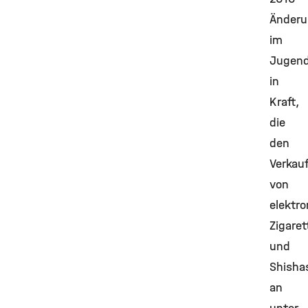
Änder
im
Jugend
in
Kraft,
die
den
Verkau
von
elektr
Zigaret
und
Shisha
an