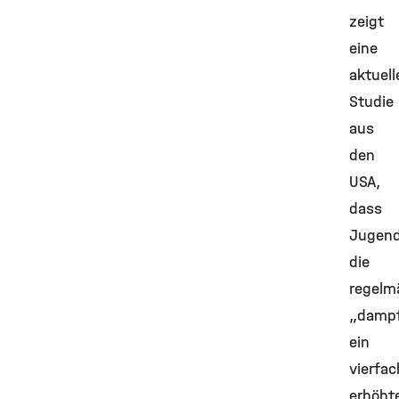
zeigt
eine
aktuell
Studie
aus
den
USA,
dass
Jugend
die
regelm
„dampf
ein
vierfac
erhöht