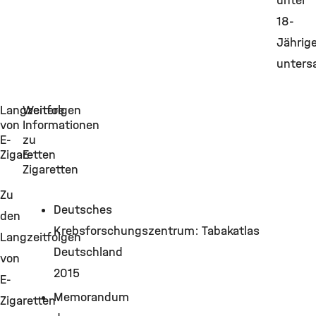
unter
18-
Jährig
unters
Langzeitfolgen
Weitere
von
Informationen
E-
zu
Zigaretten
E-
Zigaretten
Zu
Deutsches
den
Krebsforschungszentrum: Tabakatlas
Langzeitfolgen
Deutschland
von
2015
E-
Memorandum
Zigaretten