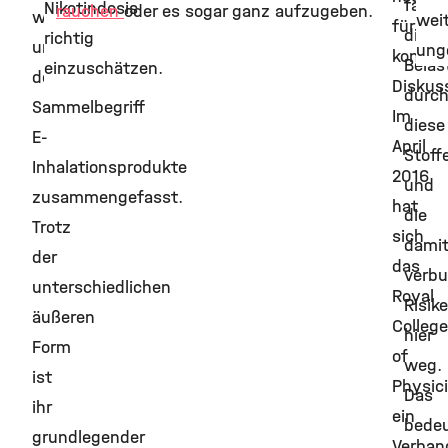
fällt
Nikotindosis
rauchen
oder es sogar ganz aufzugeben.
werden
wei
für
die
richtig
unter
unge
kontro
Belas
einzuschätzen.
dem
Diskus
durc
Sammelbegriff
Im
diese
E-
April
Stoff
Inhalationsprodukte
2016
und
zusammengefasst.
hat
die
Trotz
sich
dami
der
das
verb
unterschiedlichen
Royal
Risik
äußeren
College
hier
Form
of
weg.
ist
Physic
Das
ihr
ein
bede
grundlegender
Verban