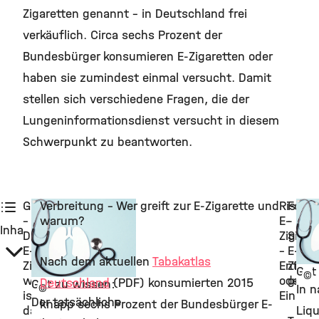
Zigaretten genannt – in Deutschland frei
verkäuflich. Circa sechs Prozent der
Bundesbürger konsumieren E-Zigaretten oder
haben sie zumindest einmal versucht. Damit
stellen sich verschiedene Fragen, die der
Lungeninformationsdienst versucht in diesem
Schwerpunkt zu beantworten.
Grundlagen
Verbreitung - Wer greift zur E-Zigarette und
Risikof
Forsc
–
warum?
E-
-
Inhalt:
Die
Zigaret
Sind
E-
–
E-
Nach dem aktuellen
Tabakatlas
Zigarette,
Entwöh
Zigar
Gut
©
was
oder
gesu
Deutschland
(PDF) konsumierten 2015
Gut zu wissen:
©
In n
ist
Einsti
Der tatsächliche
knapp sechs Prozent der Bundesbürger E-
das?
Liqu