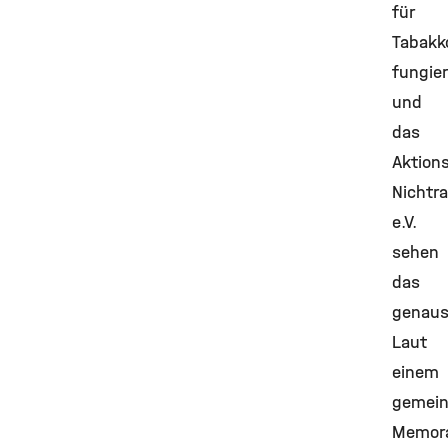
für
Tabakko
fungier
und
das
Aktion
Nichtr
e.V.
sehen
das
genaus
Laut
einem
gemei
Memor