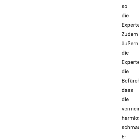
so
die
Expert
Zudem
äußern
die
Expert
die
Befürc
dass
die
vermein
harmlo
schmac
E-