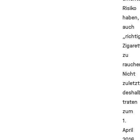
Risiko
haben,
auch
„richti
Zigaret
zu
rauche
Nicht
zuletzt
deshal
traten
zum
1.
April
2016