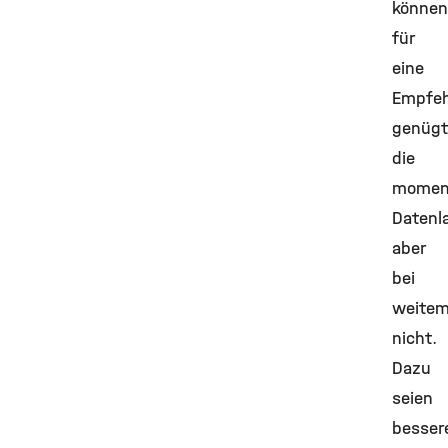
können
für
eine
Empfe
genügt
die
momen
Datenl
aber
bei
weite
nicht.
Dazu
seien
besser