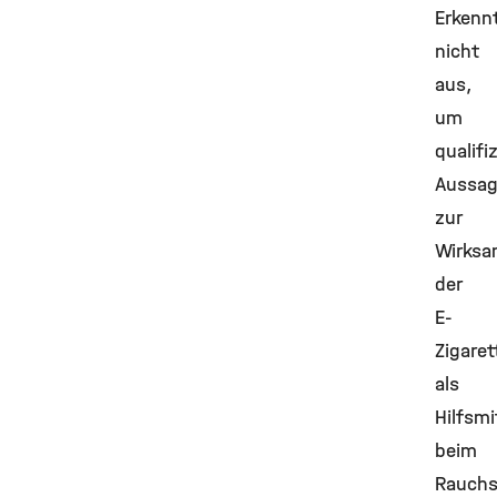
Erkenn
nicht
aus,
um
qualifi
Aussa
zur
Wirksa
der
E-
Zigaret
als
Hilfsmi
beim
Rauchs