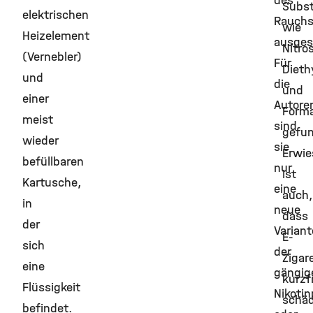
des
Subs
elektrischen
Rauchs
wie
Heizelement
ausges
Nitro
(Vernebler)
Für
Dieth
und
die
und
einer
Autore
Form
meist
sind
gefu
wieder
sie
Erwie
befüllbaren
nur
ist
Kartusche,
eine
auch,
in
neue
dass
der
Variant
E-
sich
der
Zigar
eine
gängi
kurzf
Flüssigkeit
Nikotin
schäd
befindet.