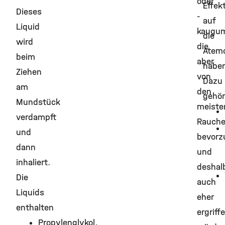
oder
Effek
Dieses
-
auf
Liquid
kaugu
die
wird
die
Atem
beim
aber
habe
Ziehen
von
Dazu
am
den
gehör
Mundstück
meiste
verdampft
Rauche
und
bevorz
dann
und
inhaliert.
deshal
Die
auch
Liquids
eher
enthalten
ergriff
Propylenglykol,