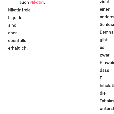
zieht
auch
Nikotin
.
einen
Nikotinfreie
andere
Liquids
Schlus
sind
Demna
aber
gibt
ebenfalls
es
erhältlich.
zwar
Hinwei
dass
E-
Inhala
die
Tabak
unters