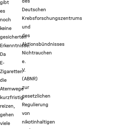
des
gibt
Deutschen
es
Krebsforschungszentrums
noch
und
keine
des
gesicherten
Aktionsbündnisses
Erkenntnisse.
Nichtrauchen
Da
e.
E-
V.
Zigaretten
(ABNR)
die
zur
Atemwege
gesetzlichen
kurzfristig
Regulierung
reizen,
von
gehen
nikotinhaltigen
viele