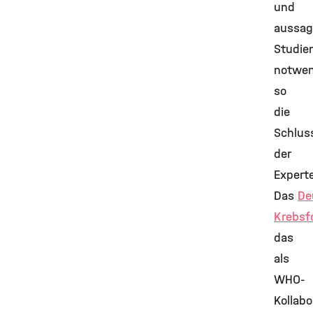
und
aussag
Studie
notwen
so
die
Schlus
der
Expert
Das
De
Krebsf
das
als
WHO-
Kollab