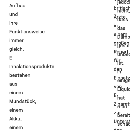
jedoc
Aufbau
britisc
nicht
und
Ärzte,
dass
ihre
in
das
Funktionsweise
einem
Damp
immer
großen
gesun
gleich.
Report
unbed
E-
für
ist.
Inhalationsprodukte
den
In
bestehen
Einsat
einig
aus
von
Liqui
einem
E-
hat
Mundstück,
Zigaret
man
einem
zur
berei
Akku,
Unters
schäd
einem