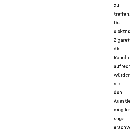
zu
treffen
Da
elektri
Zigaret
die
Rauchr
aufrech
würde
sie
den
Aussti
möglic
sogar
erschw