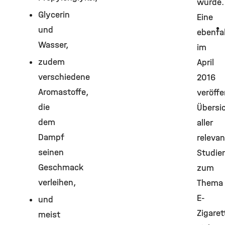
würde.
Glycerin
Eine
und
ebenfal
Wasser,
im
zudem
April
verschiedene
2016
Aromastoffe,
veröffe
die
Übersi
dem
aller
Dampf
releva
seinen
Studie
Geschmack
zum
verleihen,
Thema
E-
und
Zigaret
meist