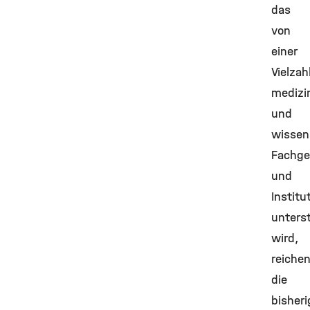
das
von
einer
Vielzah
medizi
und
wissen
Fachge
und
Institu
unters
wird,
reiche
die
bisher