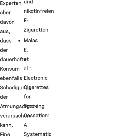
und
Experten
nikotinfreien
aber
E-
davon
Zigaretten
aus,
Malas
dass
E.
der
et
dauerhafte
al.:
Konsum
Electronic
ebenfalls
Cigarettes
Schädigungen
for
der
Smoking
Atmungsorgane
Cessation:
verursachen
A
kann.
Systematic
Eine