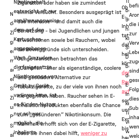
Taba
Nikotingehalt
Zigaretten oder haben sie zumindest
bef
Ob
beinh
entspricht oft nur
einmal versucht. Besonders ausgeprägt ist
Neben
Aro
E-
90
annäherungsweise
das Interesse – und damit auch die
der
die 
Inhala
nachw
dem auf den
Benutzung - bei Jugendlichen und jungen
Zigarette
zur
tatsäch
krebs
Kartuschen
Erwachsenen sowie bei Rauchern, wobei
gibt
Ver
dabei
Subs
angegebenen
die Beweggründe sich unterscheiden.
es
Leb
helfen
Da
Wert. Da zudem
Junge Menschen betrachten das
mittlerweile
zug
könne
bei
die freigesetzte
„Dampfen“ eher als eigenständige, coolere
auch
sind
dem
den
Nikotinmenge von
und gesündere Alternative zur
elektrische
ges
Rauch
E-
Gerät zu Gerät
Tabakzigarette, zu der viele von ihnen noch
Shishas,
Folg
aufzuh
Inhal
variieren kann, ist
nie gegriffen haben. Raucher sehen in E-
Zigarren
die
sorgt
kein
es für den Nutzer
Inhalationsprodukten ebenfalls die Chance
und
Sub
unter
Taba
nur schwer
zum „gesünderen“ Nikotinkonsum. Die
Pfeifen.
inha
Expert
verbr
möglich, die
Mehrheit erhofft sich von der E-Zigarette,
Sie
wen
bis
wird,
inhalierte
dass sie ihnen dabei hilft,
weniger zu
alle
welc
heute