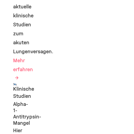
aktuelle
klinische
Studien
zum
akuten
Lungenversagen.
Mehr
erfahren
Klinische
©
Studien
Alpha-
1-
Antitrypsin-
Mangel
Hier