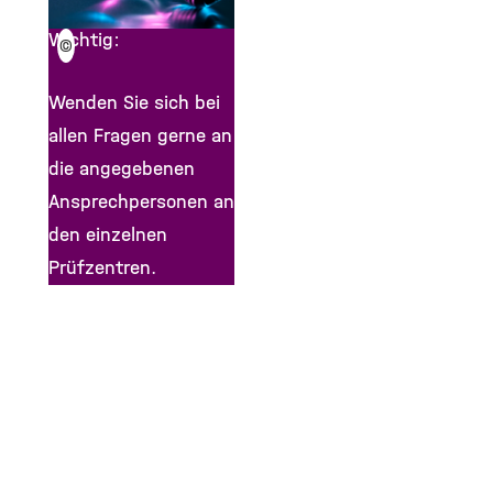
Wichtig:
©
Wenden Sie sich bei
allen Fragen gerne an
die angegebenen
Ansprechpersonen an
den einzelnen
Prüfzentren.