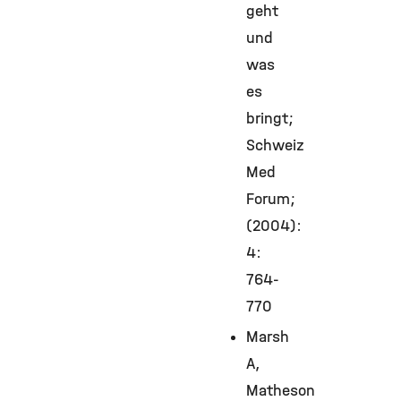
geht
und
was
es
bringt;
Schweiz
Med
Forum;
(2004):
4:
764-
770
Marsh
A,
Matheson