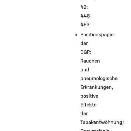
42:
448-
453
Positionspapier
der
DGP:
Rauchen
und
pneumologische
Erkrankungen,
positive
Effekte
der
Tabakentwöhnung;