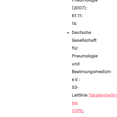
Pneumologie
(2007):
61:11-
14
Deutsche
Gesellschaft
für
Pneumologie
und
Beatmungsmedizin
e.V.:
S3-
Leitlinie
Tabakentwöh
bei
COPD
,