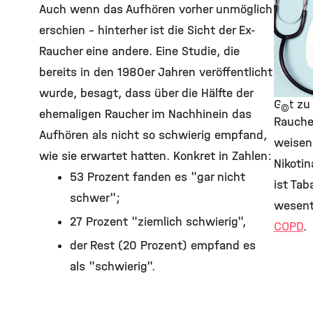
Auch wenn das Aufhören vorher unmöglich
erschien - hinterher ist die Sicht der Ex-
Raucher eine andere. Eine Studie, die
bereits in den 1980er Jahren veröffentlicht
wurde, besagt, dass über die Hälfte der
Gut zu
©
ehemaligen Raucher im Nachhinein das
Rauche
Aufhören als nicht so schwierig empfand,
weisen
wie sie erwartet hatten. Konkret in Zahlen:
Nikotin
53 Prozent fanden es "gar nicht
ist Ta
schwer";
wesent
27 Prozent "ziemlich schwierig",
COPD
.
der Rest (20 Prozent) empfand es
als "schwierig".