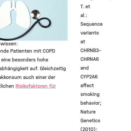
T. et
al.:
Sequence
variants
at
 wissen:
CHRNB3–
nde Patienten mit COPD
CHRNA6
 eine besonders hohe
and
abhängigkeit auf. Gleichzeitig
CYP2A6
bakkonsum auch einer der
affect
lichen
Risikofaktoren für
smoking
behavior;
Nature
Genetics
(2010):