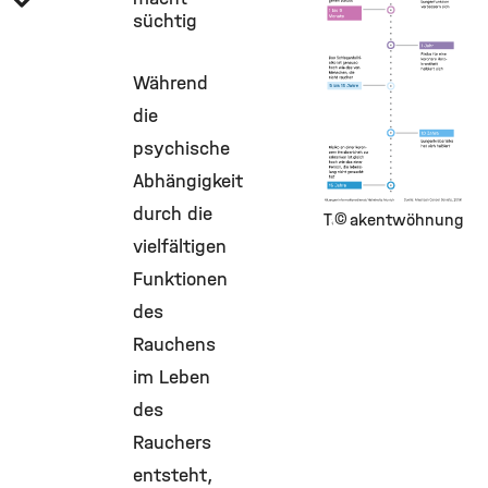
süchtig
Während
die
psychische
Abhängigkeit
durch die
©
Tabakentwöhnung
vielfältigen
Funktionen
des
Rauchens
im Leben
des
Rauchers
entsteht,