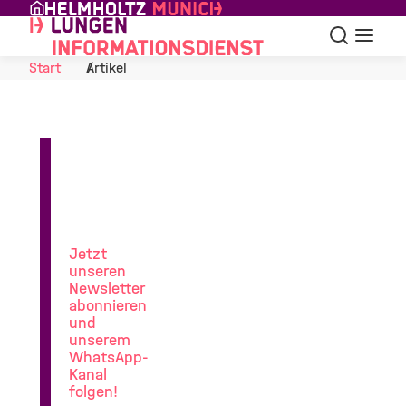
Skip to Content
Suche
Navigat
Start
Artikel
News
aus
der
Lungenforschung
Jetzt
unseren
Newsletter
abonnieren
und
unserem
WhatsApp-
Kanal
folgen!