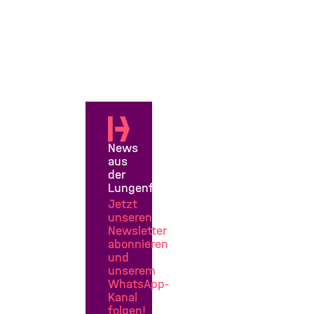
News
aus
der
Lungenforschung
Jetzt
unseren
Newsletter
abonnieren
und
unserem
WhatsApp-
Kanal
folgen!