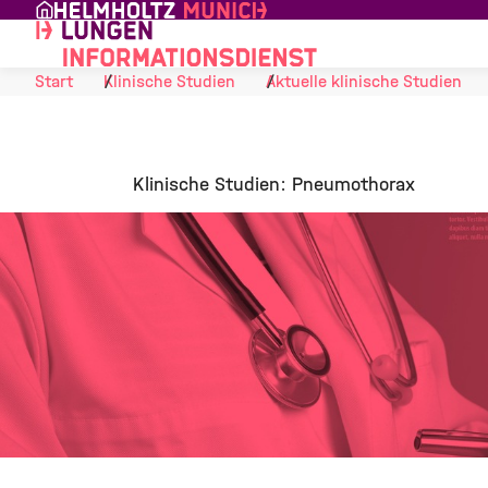
Skip to Content
Start
Klinische Studien
Aktuelle klinische Studien
Klinische Studien: Pneumothorax
©