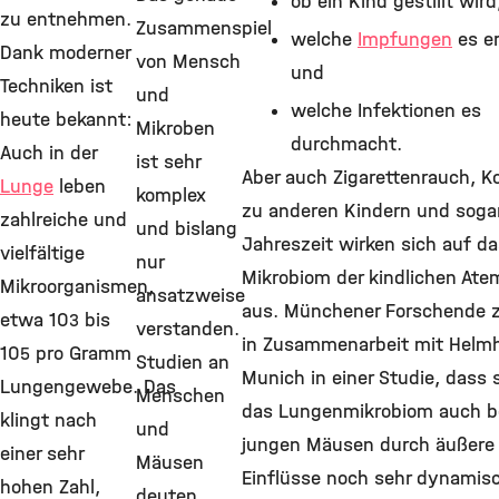
ob ein Kind gestillt wird
zu entnehmen.
Zusammenspiel
welche
Impfungen
es er
Dank moderner
von Mensch
und
Techniken ist
und
welche Infektionen es
heute bekannt:
Mikroben
durchmacht.
Auch in der
ist sehr
Aber auch Zigarettenrauch, K
Lunge
leben
komplex
zu anderen Kindern und sogar
zahlreiche und
und bislang
Jahreszeit wirken sich auf d
vielfältige
nur
Mikrobiom der kindlichen At
Mikroorganismen,
ansatzweise
aus. Münchener Forschende z
etwa 10
bis
3
verstanden.
in Zusammenarbeit mit Helmh
10
pro Gramm
5
Studien an
Munich in einer Studie, dass 
Lungengewebe. Das
Menschen
das Lungenmikrobiom auch b
klingt nach
und
jungen Mäusen durch äußere
einer sehr
Mäusen
Einflüsse noch sehr dynamis
hohen Zahl,
deuten