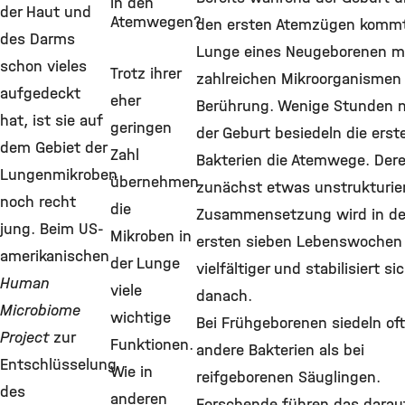
in den
der Haut und
Atemwegen?
den ersten Atemzügen kommt
des Darms
Lunge eines Neugeborenen m
schon vieles
Trotz ihrer
zahlreichen Mikroorganismen 
aufgedeckt
eher
Berührung. Wenige Stunden 
hat, ist sie auf
geringen
der Geburt besiedeln die erst
dem Gebiet der
Zahl
Bakterien die Atemwege. Der
Lungenmikroben
übernehmen
zunächst etwas unstrukturie
noch recht
die
Zusammensetzung wird in d
jung. Beim US-
Mikroben in
ersten sieben Lebenswochen
amerikanischen
der Lunge
vielfältiger und stabilisiert si
Human
viele
danach.
Microbiome
wichtige
Bei Frühgeborenen siedeln of
Project
zur
Funktionen.
andere Bakterien als bei
Entschlüsselung
Wie in
reifgeborenen Säuglingen.
des
anderen
Forschende führen das darau