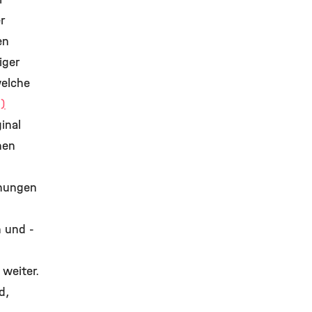
r
en
iger
welche
)
inal
nen
chungen
 und -
weiter.
d,