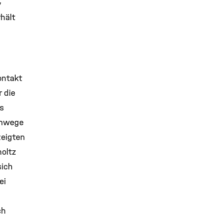
,
hält
ontakt
 die
as
emwege
eigten
oltz
sich
ei
ch