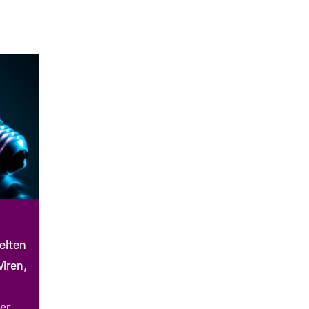
elten
iren,
er