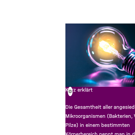
Kurz erklärt
©
Die Gesamtheit aller angesied
Mikroorganismen (Bakterien, V
Pilze) in einem bestimmten
Körperbereich nennt man in d