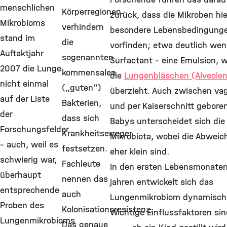
menschlichen
Körperregionen
zurück, dass die Mikroben hie
Mikrobioms
verhindern
besondere Lebensbedingung
stand im
die
vorfinden; etwa deutlich wen
Auftaktjahr
sogenannten
Surfactant – eine Emulsion, 
2007 die Lunge
kommensalen
die
Lungenbläschen (Alveolen
nicht einmal
(„guten“)
überzieht. Auch zwischen vag
auf der Liste
Bakterien,
und per Kaiserschnitt gebore
der
dass sich
Babys unterscheidet sich die
Forschungsfelder
Krankheitserreger
Mikrobiota, wobei die Abwei
– auch, weil es
festsetzen.
eher klein sind.
schwierig war,
Fachleute
In den ersten Lebensmonaten
überhaupt
nennen das
jahren entwickelt sich das
entsprechende
auch
Lungenmikrobiom dynamisch 
Proben des
Kolonisationsresistenz.
Wichtige Einflussfaktoren sin
Lungenmikrobioms
Das genaue