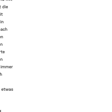
 die
it
in
nach
en
en
rte
en
 immer
ch
t etwas
f