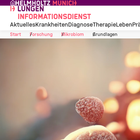
Skip to Content
Aktuelles
Krankheiten
Diagnose
Therapie
Leben
Pr
Start
Forschung
Mikrobiom
Grundlagen