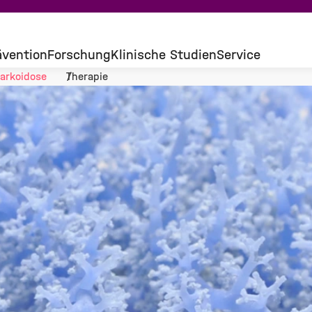
ävention
Forschung
Klinische Studien
Service
arkoidose
Therapie