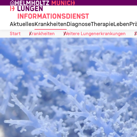
Skip to Content
Aktuelles
Krankheiten
Diagnose
Therapie
Leben
Pr
Start
Krankheiten
Weitere Lungenerkrankungen
S