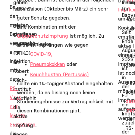
Die
Stä
geben
Immu
Säu
Bei
lassen?
RSV-Saison (Oktober bis März) ein sehr
für
Impfko
Baby
den
guter Schutz gegeben.
am Rob
Für
meisten
Die
Eine Kombination mit der
Koch-In
Bab
Seit
Betroffenen
Ständige
Grippeschutzimpfung
ist möglich. Zu
empfie
gibt
Ende
verursacht
Impfkommission
anderen Impfungen wie gegen
aktuell
es
Augu
eine
(STIKO)
COVID-19,
einmal
ein
2023
Infektion
am
Impfun
Pneumokokken
oder
Beh
ist
mit
Robert
ist noc
–
Keuchhusten (Pertussis)
in
dem
Koch-
Aussa
die
sollte ein 14-tägiger Abstand eingehalten
der
RS-
Institut
möglich
sog
werden, da es bislang noch keine
EU
Virus
empfiehlt
Impfu
pas
Studienergebnisse zur Verträglichkeit mit
ein
nur
die
aufgef
Imm
diesen Kombinationen gibt.
Impfs
leichte
aktive
werden
Die
zugel
Symptome
,
Impfung
RS-
der
die
gegen