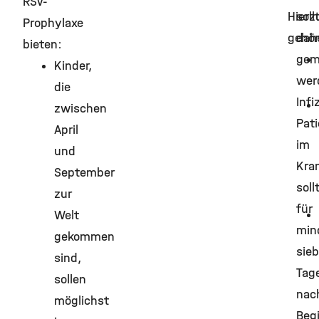
RSV-
Hierz
soll
Prophylaxe
gehör
dah
bieten:
gem
Kinder,
wer
die
Infi
zwischen
Pat
April
im
und
Kra
September
soll
zur
für
Welt
min
gekommen
sie
sind,
Tag
sollen
nac
möglichst
Beg