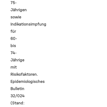
75-
Jährigen
sowie
Indikationsimpfung
für
60-
bis
74-
Jährige
mit
Risikofaktoren.
Epidemiologisches
Bulletin
32/024
(Stand: