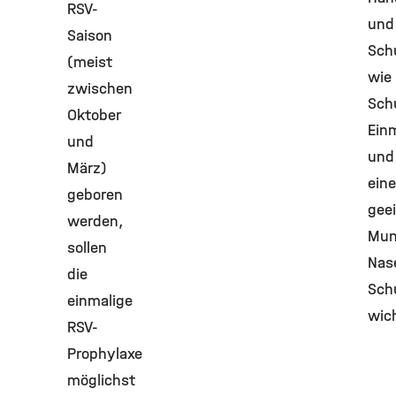
RSV-
und
Saison
Sch
(meist
wie
zwischen
Schu
Oktober
Ein
und
und
März)
ein
geboren
gee
werden,
Mun
sollen
Nas
die
Sch
einmalige
wich
RSV-
Prophylaxe
möglichst