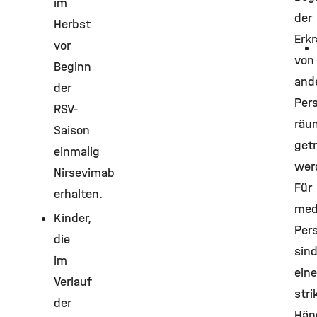
im
der
Herbst
Erk
vor
von
Beginn
and
der
Per
RSV-
räu
Saison
get
einmalig
wer
Nirsevimab
Für
erhalten.
med
Kinder,
Per
die
sin
im
eine
Verlauf
stri
der
Hän