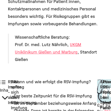
Schutzmaßnahmen für Patient:innen,
Kontaktpersonen und medizinisches Personal
besonders wichtig. Für Risikogruppen gibt es
Impfungen sowie vorbeugende Behandlungen.
Wissenschaftliche Beratung:
Prof. Dr. med. Lutz Nährlich,
UKGM
Uniklinikum Gießen und Marburg
, Standort
Gießen
RSV-
Wer
Wann und wie erfolgt die RSV-Impfung?
Aktiv
Pas
Impfung
sollte
RSV-
RSV
Inhalt
–
sich
Impf
Pro
Der beste Zeitpunkt für die RSV-Impfung
aktive
die
bei
bei
Immunisierung
RSV-
Schw
Neu
ist im September beziehungsweise Anfang
Gut zu
©
Impfung
Passi
und
Oktober. Dann ist bereits in der folgenden