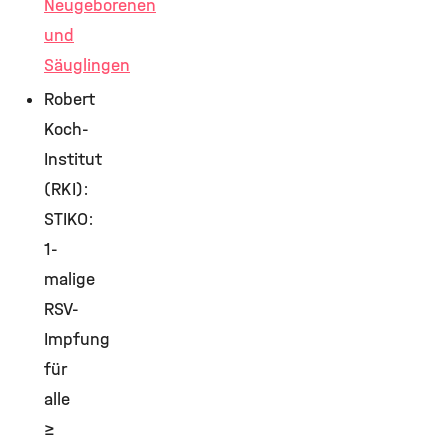
Neugeborenen
und
Säuglingen
Robert
Koch-
Institut
(RKI):
STIKO:
1-
malige
RSV-
Impfung
für
alle
≥