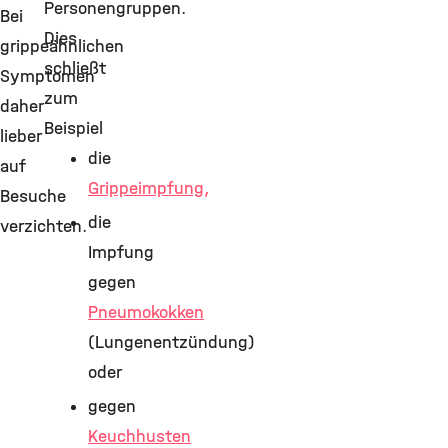
Personengruppen.
Bei
Dies
grippeähnlichen
schließt
Symptomen
zum
daher
Beispiel
lieber
die
auf
Grippeimpfung,
Besuche
die
verzichten.
Impfung
gegen
Pneumokokken
(Lungenentzündung)
oder
gegen
Keuchhusten