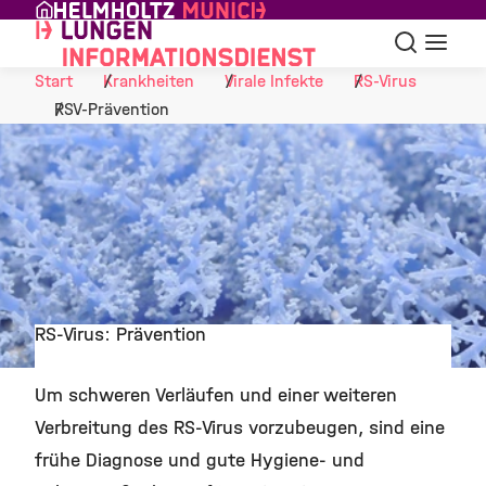
Skip to Content
Suche
Navigat
Start
Krankheiten
Virale Infekte
RS-Virus
RSV-Prävention
RS-Virus: Prävention
©
Um schweren Verläufen und einer weiteren
Verbreitung des RS-Virus vorzubeugen, sind eine
frühe Diagnose und gute Hygiene- und