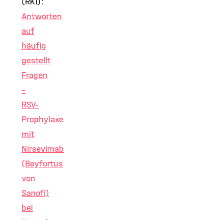
(RKI):
Antworten
auf
häufig
gestellt
Fragen
–
RSV-
Prophylaxe
mit
Nirsevimab
(Beyfortus
von
Sanofi)
bei