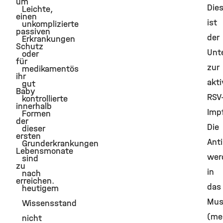
um
Die
Leichte,
einen
ist
unkomplizierte
passiven
der
Erkrankungen
Schutz
Unt
oder
für
zur
medikamentös
ihr
akt
gut
Baby
RSV
kontrollierte
innerhalb
Imp
Formen
der
Die
dieser
ersten
Anti
Grunderkrankungen
Lebensmonate
wer
sind
zu
in
nach
erreichen.
das
heutigem
Mus
Wissensstand
(me
nicht