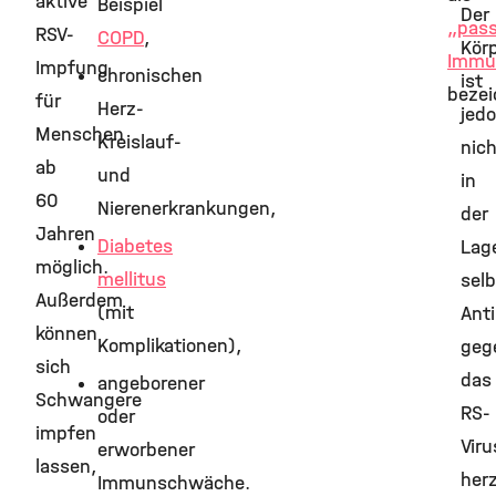
aktive
Beispiel
Der
„pass
RSV-
COPD
,
Kör
Immu
Impfung
chronischen
ist
bezei
für
Herz-
jed
Menschen
Kreislauf-
nich
ab
und
in
60
Nierenerkrankungen,
der
Jahren
Diabetes
Lag
möglich.
mellitus
selb
Außerdem
(mit
Anti
können
Komplikationen),
geg
sich
das
angeborener
Schwangere
RS-
oder
impfen
Viru
erworbener
lassen,
herz
Immunschwäche.