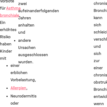
Vorbote
chroni
zwei
für
Asthma
Bronchi
aufeinanderfolgenden
bronchiale
.
kann
Jahren
Ein
sich
anhalten
erhöhtes
schlei
und
Risiko
versch
andere
haben
und
Ursachen
Kinder
sich
ausgeschlossen
mit
zur
wurden.
einer
einer
erblichen
chroni
Vorbelastung,
obstru
Allergien
,
Bronchi
Neurodermitis
entwic
oder
wenn