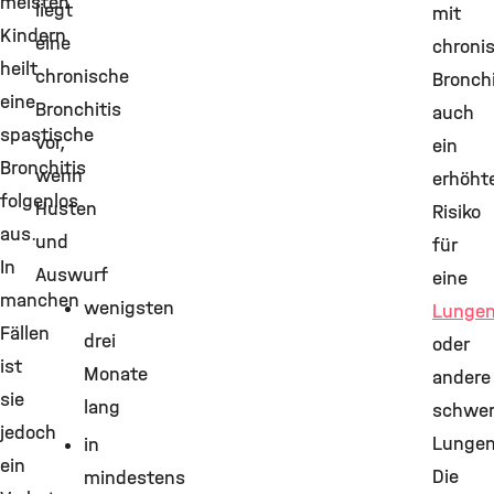
meisten
liegt
mit
Kindern
eine
chroni
heilt
chronische
Bronchi
eine
Bronchitis
auch
spastische
vor,
ein
Bronchitis
wenn
erhöht
folgenlos
Husten
Risiko
aus.
und
für
In
Auswurf
eine
manchen
wenigsten
Lunge
Fällen
drei
oder
ist
Monate
andere
sie
lang
schwe
jedoch
Lungen
in
ein
Die
mindestens