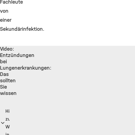
Fachleute
von
einer
Sekundärinfektion.
Video:
Entzündungen
bei
Lungenerkrankungen:
Das
sollten
Sie
wissen
Hinweis
zu
Werbung
in Videos