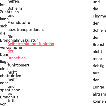
helfen,
und
ist.
Schleim
die
Zusätzlich
und
Flimme
kann
Fremdstoffe
den
sich
abzutransportieren.
Schlei
die
Die
der
Bronchialmuskulatur
Selbstreinigungsfunktion
Bronch
verkrampfen.
der
nicht
Dann
Bronchien
mehr
liegt
funktioniert
richtig
eine
nicht
aus
obstruktive
mehr
der
oder
und
Lunge
spastische
es
abtran
Bronchitis
tritt
können
vor.