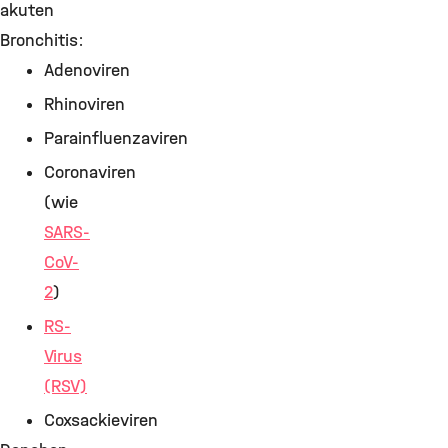
akuten
Bronchitis:
Adenoviren
Rhinoviren
Parainfluenzaviren
Coronaviren
(wie
SARS-
CoV-
2
)
RS-
Virus
(RSV)
Coxsackieviren