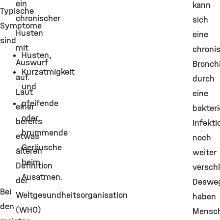
ein
kann
Typische
chronischer
sich
Symptome
Husten
eine
sind
mit
chroni
Husten,
Auswurf
Bronchi
Kurzatmigkeit
auf.
durch
und
Laut
eine
pfeifende
einer
bakteri
oder
bereits
Infekti
brummende
etwas
noch
Geräusche
älteren
weiter
beim
Definition
versch
Ausatmen.
der
Deswe
Bei
Weltgesundheitsorganisation
haben
den
(WHO)
Mensc