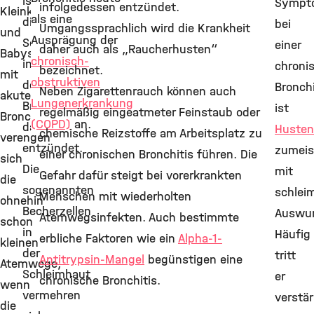
ist
Sympt
infolgedessen entzündet.
Kleinkindern
als eine
die
bei
Umgangssprachlich wird die Krankheit
und
Ausprägung der
Schleimhaut
einer
daher auch als „Raucherhusten“
Babys
chronisch-
in
chroni
bezeichnet.
mit
obstruktiven
den
Bronchi
Neben Zigarettenrauch können auch
akuter
Lungenerkrankung
Bronchien
ist
regelmäßig eingeatmeter Feinstaub oder
Bronchitis
(COPD)
an.
dauerhaft
Husten
chemische Reizstoffe am Arbeitsplatz zu
verengen
entzündet.
zumeis
einer chronischen Bronchitis führen. Die
sich
Die
mit
Gefahr dafür steigt bei vorerkrankten
die
sogenannten
schlei
Menschen mit wiederholten
ohnehin
Becherzellen
Auswur
Atemwegsinfekten. Auch bestimmte
schon
in
Häufig
erbliche Faktoren wie ein
Alpha-1-
kleinen
der
tritt
Antitrypsin-Mangel
begünstigen eine
Atemwege,
Schleimhaut
er
chronische Bronchitis.
wenn
vermehren
verstär
die