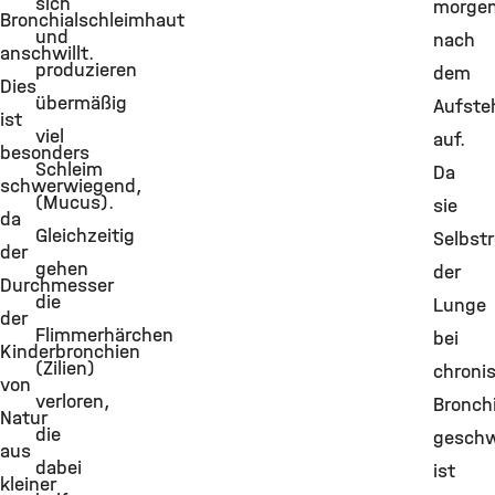
sich
morge
Bronchialschleimhaut
und
nach
anschwillt.
produzieren
dem
Dies
übermäßig
Aufste
ist
viel
auf.
besonders
Schleim
Da
schwerwiegend,
(Mucus).
sie
da
Gleichzeitig
Selbstr
der
gehen
der
Durchmesser
die
Lunge
der
Flimmerhärchen
bei
Kinderbronchien
(Zilien)
chroni
von
verloren,
Bronchi
Natur
die
gesch
aus
dabei
ist
kleiner