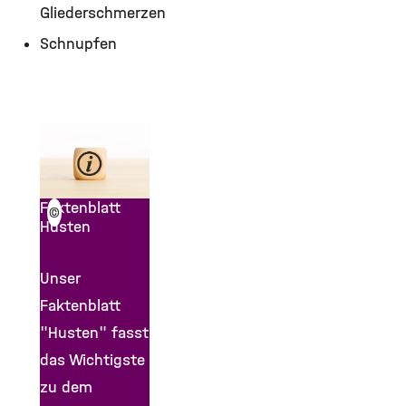
Gliederschmerzen
Schnupfen
Faktenblatt
©
Husten
Unser
Faktenblatt
"Husten" fasst
das Wichtigste
zu dem