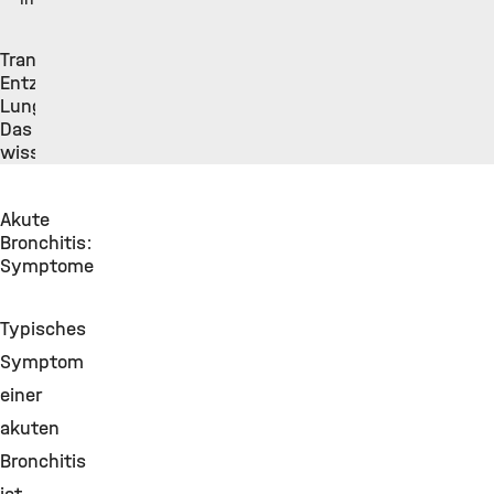
Transkript:
Entzündungen bei
Lungenerkrankungen:
Das sollten Sie
wissen
Akute
Bronchitis:
Symptome
Typisches
Symptom
einer
akuten
Bronchitis