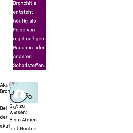
Bronchitis
entsteht
häufig als
Folge von
regelmäßigem
Rauchen oder
anderen
Schadstoffen.
Akute
Bronchitis
Gut zu
©
Bei
wissen:
der
Beim Atmen
akuten
und Husten