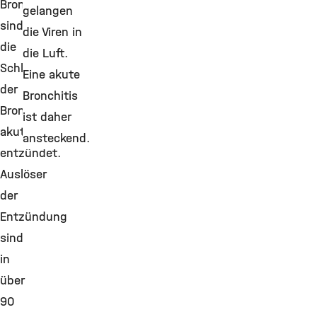
Bronchitis
gelangen
sind
die Viren in
die
die Luft.
Schleimhäute
Eine akute
der
Bronchitis
Bronchien
ist daher
akut
ansteckend.
entzündet.
Auslöser
der
Entzündung
sind
in
über
90