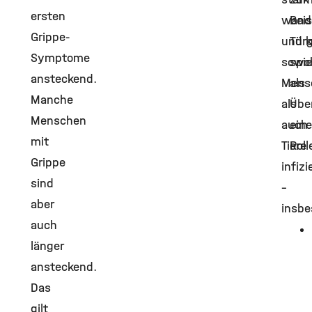
ersten
wande
Beis
Grippe-
und 
Türg
Symptome
sowo
spie
ansteckend.
Mens
als
Manche
als
Übe
Menschen
auch
eine
mit
Tiere
Roll
Grippe
infizi
sind
–
aber
insb
auch
länger
ansteckend.
Das
gilt