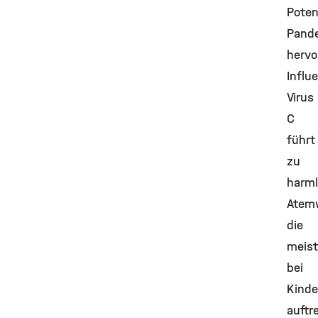
Poten
Pand
hervo
Influ
Virus
C
führt
zu
harm
Atem
die
meist
bei
Kinde
auftr