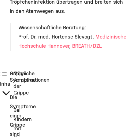
Tröpfcheninfektion übertragen und breiten sich
in den Atemwegen aus.
Wissenschaftliche Beratung:
Prof. Dr. med. Hortense Slevogt,
Medizinische
Hochschule Hannover
,
BREATH/DZL
Grippe-
Mögliche
Symptome
Komplikationen
Inhalt:
der
Grippe
Die
Symptome
Bei
einer
Kindern
Grippe
mit
sind