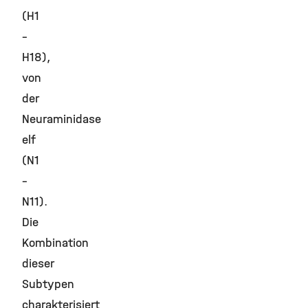
(H1
–
H18),
von
der
Neuraminidase
elf
(N1
–
N11).
Die
Kombination
dieser
Subtypen
charakterisiert