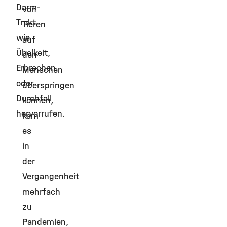
Darm-
von
Trakt
Tieren
wie
auf
Übelkeit,
den
Erbrechen
Menschen
oder
überspringen
Durchfall
können,
hervorrufen.
kam
es
in
der
Vergangenheit
mehrfach
zu
Pandemien,