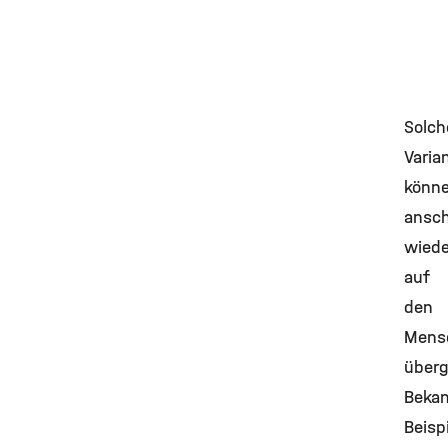
Solch
Varia
könn
ansch
wiede
auf
den
Mens
überg
Beka
Beisp