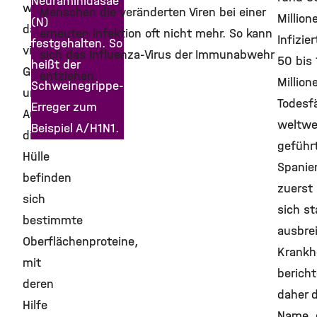
Neuraminidasae
welche
Menschen die veränderten Viren bei einer
Million
(N)
das
erneuten Infektion oft nicht mehr. So kann
Infizie
festgehalten. So
virale
sich das Influenza-Virus der Immunabwehr
50 bis
heißt der
Genmaterial
entziehen.
Million
Schweinegrippe-
umgibt.
Todesfä
Erreger zum
Auf
weltwe
Beispiel A/H1N1.
dieser
geführt
Hülle
Spanie
befinden
zuerst 
sich
sich st
bestimmte
ausbre
Oberflächenproteine,
Krankh
mit
bericht
deren
daher d
Hilfe
Name, 