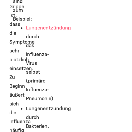
sind
Grippe
zum
ist,
Beispiel:
dass
Lungenentzündung
die
durch
Symptome
das
sehr
Influenza-
plötzlich
Virus
einsetzen.
selbst
Zu
(primäre
Beginn
Influenza-
äußert
Pneumonie)
sich
Lungenentzündung
die
durch
Influenza
Bakterien,
häufig