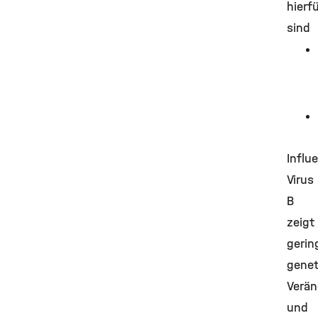
hierfü
sind
Influ
Virus
B
zeigt
gerin
genet
Verä
und