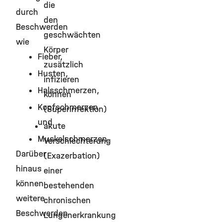
die
durch
den
Beschwerden
geschwächten
wie
Körper
Fieber,
zusätzlich
Husten,
infizieren
Halsschmerzen,
können
Kopfschmerzen
(Superinfektion)
und
akute
Muskelschmerzen.
Verschlechterung
Darüber
(Exazerbation)
hinaus
einer
können
bestehenden
weitere
chronischen
Beschwerden
Lungenerkrankung