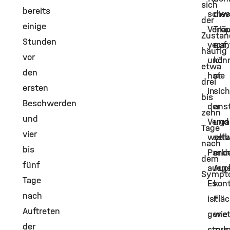
sich
bereits
schw
die
der
einige
Verlä
Trö
Zustan
Stunden
veran
auf,
häufig
vor
und
kön
etwa
den
hat
sie
drei
ersten
in
sich
bis
Beschwerden
der
ans
zehn
und
Verga
und
Tage
vier
weltw
selb
nach
bis
Pand
erk
dem
fünf
ausge
Auc
Sympt
Tage
Es
kon
nach
ist
Flä
Auftreten
genet
wie
der
stark
zu