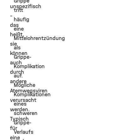
Grippe
unspezifisch
tritt
–
häufig
das
eine
heißt,
Mittelohrentzündung
sie
als
können
Grippe-
auch
Komplikation
durch
auf.
andere
Mögliche
Atemwegsviren
Komplikationen
verursacht
eines
werden.
schweren
Typisch
Grippe-
für
Verlaufs
eine