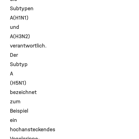
Subtypen
A(H1N1)
und
A(H3N2)
verantwortlich.
Der
Subtyp
A
(H5N1)
bezeichnet
zum
Beispiel
ein
hochansteckendes
Vogelgrippe-