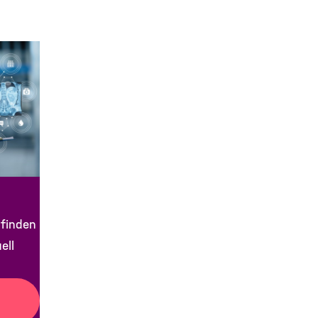
 finden
ell