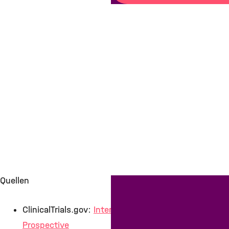
Quellen
ClinicalTrials.gov:
International
Prospective