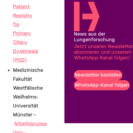
Patient
Registry
for
Primary
News aus der
Lungenforschung
Ciliary
Jetzt unseren Newsletter
Dyskinesia
abonnieren und unserem
WhatsApp-Kanal folgen!
(PCD)
Medizinische
Newsletter bestellen
Fakultät
WhatsApp-Kanal folgen
Westfälische
Weilhelms-
Universität
Münster –
Arbeitsgruppe
Univ.-