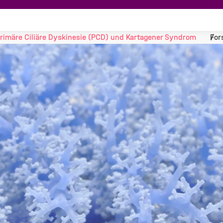
rimäre Ciliäre Dyskinesie (PCD) und Kartagener Syndrom
For