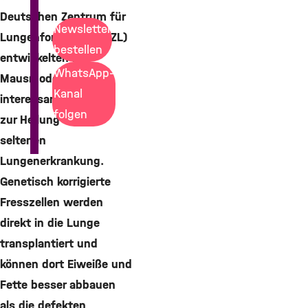
Deutschen Zentrum für
Newsletter
Lungenforschung (DZL)
bestellen
entwickelten im
WhatsApp-
Mausmodell einen
Kanal
interessanten Ansatz
folgen
zur Heilung einer
seltenen
Lungenerkrankung.
Genetisch korrigierte
Fresszellen werden
direkt in die Lunge
transplantiert und
können dort Eiweiße und
Fette besser abbauen
als die defekten