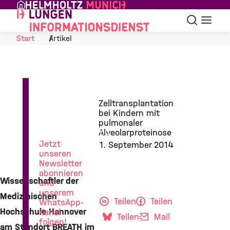
Skip to Content
Suche
Navigat
Start
Artikel
News
Zelltransplantation
aus
bei Kindern mit
der
pulmonaler
Lungenforschung
Alveolarproteinose
Jetzt
1. September 2014
unseren
Newsletter
abonnieren
Wissenschaftler der
und
unserem
Medizinischen
Teilen
Teilen
WhatsApp-
Hochschule Hannover
Kanal
Teilen
Mail
folgen!
am Standort BREATH im