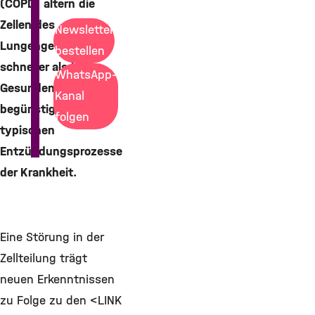
(COPD) altern die
Zellen des
Newsletter
Lungengewebes
bestellen
schneller als bei
WhatsApp-
Gesunden. Dies
Kanal
begünstigt auch die
folgen
typischen
Entzündungsprozesse
der Krankheit.
Eine Störung in der
Zellteilung trägt
neuen Erkenntnissen
zu Folge zu den <LINK