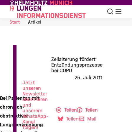
Skip to Content
Suche
Navigat
Start
Artikel
News
Zellalterung fördert
aus
Entzündungsprozesse
der
bei COPD
Lungenforschung
25. Juli 2011
Jetzt
unseren
Newsletter
Bei Patienten mit
abonnieren
und
chronisch-
Teilen
Teilen
unserem
obstruktiver
WhatsApp-
Teilen
Mail
Kanal
Lungenerkrankung
folgen!