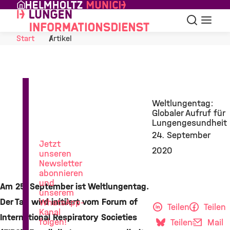
Skip to Content
Suche
Navigat
Start
Artikel
News
Weltlungentag:
aus
Globaler Aufruf für
der
Lungengesundheit
Lungenforschung
24. September
Jetzt
2020
unseren
Newsletter
abonnieren
und
Am 25. September ist Weltlungentag.
unserem
Der Tag wird initiiert vom Forum of
WhatsApp-
Teilen
Teilen
Kanal
International Respiratory Societies
folgen!
Teilen
Mail