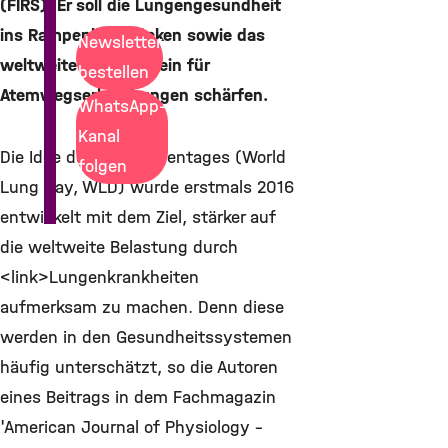
(FIRS). Er soll die Lungengesundheit
ins Rampenlicht rücken sowie das
Newsletter
weltweite Bewusstsein für
bestellen
Atemwegserkrankungen schärfen.
WhatsApp-
Kanal
Die Idee des Weltlungentages (World
folgen
Lung Day, WLD) wurde erstmals 2016
entwickelt mit dem Ziel, stärker auf
die weltweite Belastung durch
<link>Lungenkrankheiten
aufmerksam zu machen. Denn diese
werden in den Gesundheitssystemen
häufig unterschätzt, so die Autoren
eines Beitrags in dem Fachmagazin
'American Journal of Physiology –