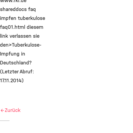
www.rki.de
shareddocs faq
impfen tuberkulose
faq01.html diesem
link verlassen sie
den>Tuberkulose-
Impfung in
Deutschland?
(Letzter Abruf:
17.11.2014)
Zurück