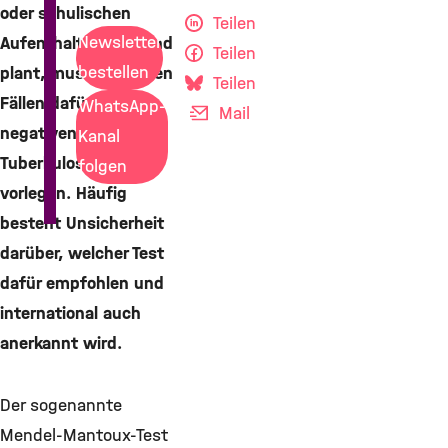
oder schulischen
Teilen
Newsletter
Aufenthalt im Ausland
Teilen
bestellen
plant, muss in einigen
Teilen
Fällen dafür einen
WhatsApp-
Mail
negativen
Kanal
Tuberkulose-Test
folgen
vorlegen. Häufig
besteht Unsicherheit
darüber, welcher Test
dafür empfohlen und
international auch
anerkannt wird.
Der sogenannte
Mendel-Mantoux-Test