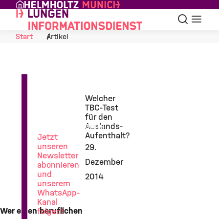
Skip to Content
Suche
Navigat
Start
Artikel
News
Welcher
aus
TBC-Test
der
für den
Lungenforschung
Auslands-
Aufenthalt?
Jetzt
unseren
29.
Newsletter
Dezember
abonnieren
und
2014
unserem
WhatsApp-
Kanal
Wer einen beruflichen
folgen!