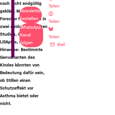
noch nicht endgültig
Teilen
Newsletter
geklärt. Münchner
bestellen
Forscher fanden nun in
Teilen
zwei epidemiologischen
WhatsApp-
Studien, GINIplus und
Kanal
Teilen
LISAplus, neue
folgen
Mail
Hinweise: Bestimmte
Genvarianten des
Kindes könnten von
Bedeutung dafür sein,
ob Stillen einen
Schutzeffekt vor
Asthma bietet oder
nicht.