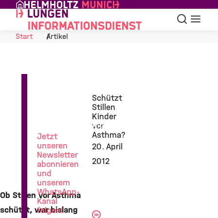
Skip to Content
Suche
Navigat
Start
Artikel
News
Schützt
aus
Stillen
der
Kinder
Lungenforschung
vor
Asthma?
Jetzt
unseren
20. April
Newsletter
2012
abonnieren
und
unserem
WhatsApp-
Ob Stillen vor Asthma
Kanal
schützt, war bislang
folgen!