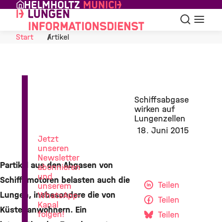
Skip to Content
Suche
Navigat
Start
Artikel
News
Schiffsabgase
aus
wirken auf
der
Lungenzellen
Lungenforschung
18. Juni 2015
Jetzt
unseren
Newsletter
Partikel aus den Abgasen von
abonnieren
und
Schiffsmotoren belasten auch die
Teilen
unserem
Lungen, insbesondere die von
WhatsApp-
Teilen
Kanal
Küstenanwohnern. Ein
folgen!
Teilen