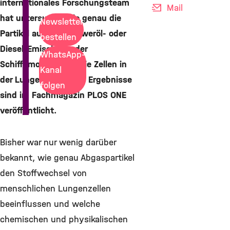
internationales Forschungsteam
Mail
hat untersucht, wie genau die
Newsletter
Partikel aus den Schweröl- oder
bestellen
Diesel-Emissionen der
WhatsApp-
Schiffsmotoren auf die Zellen in
Kanal
der Lunge wirken. Die Ergebnisse
folgen
sind im Fachmagazin PLOS ONE
veröffentlicht.
Bisher war nur wenig darüber
bekannt, wie genau Abgaspartikel
den Stoffwechsel von
menschlichen Lungenzellen
beeinflussen und welche
chemischen und physikalischen