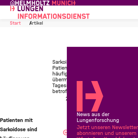
Skip to Content
Start
Artikel
Sarkoidose-
Patienten
häufiger von
übermäßiger
Tagesschläfrigkeit
betroffen
22. Juli 2013
News aus der
Lungenforschung
Patienten mit
Jetzt unseren Newsletter
Sarkoidose sind
Teilen
abonnieren und unserem