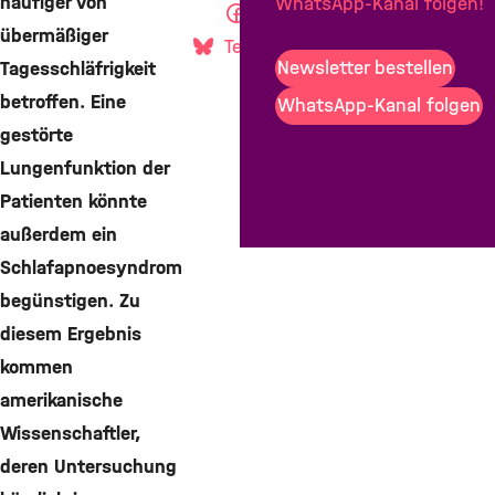
häufiger von
WhatsApp-Kanal folgen!
Teilen
übermäßiger
Teilen
Mail
Newsletter bestellen
Tagesschläfrigkeit
betroffen. Eine
WhatsApp-Kanal folgen
gestörte
Lungenfunktion der
Patienten könnte
außerdem ein
Schlafapnoesyndrom
begünstigen. Zu
diesem Ergebnis
kommen
amerikanische
Wissenschaftler,
deren Untersuchung