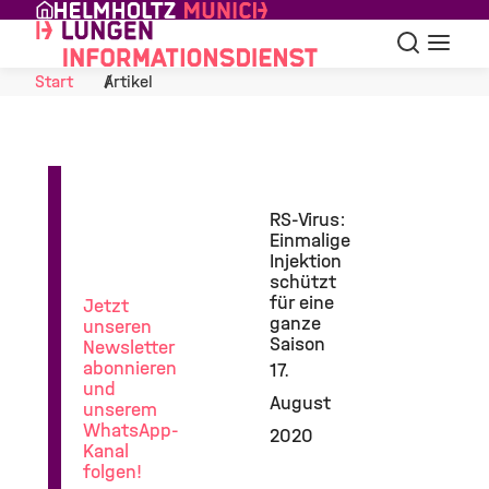
Skip to Content
Suche
Navigat
Start
Artikel
News
RS-Virus:
aus
Einmalige
der
Injektion
Lungenforschung
schützt
für eine
Jetzt
ganze
unseren
Saison
Newsletter
abonnieren
17.
und
August
unserem
WhatsApp-
2020
Kanal
folgen!