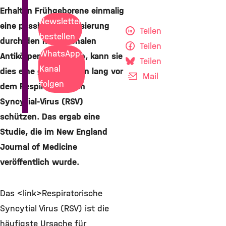
Erhalten Frühgeborene einmalig
Newsletter
eine passive Immunisierung
Teilen
bestellen
durch den monoklonalen
Teilen
WhatsApp-
Antikörper Nirsevimab, kann sie
Teilen
Kanal
dies eine ganze Saison lang vor
Mail
folgen
dem Respiratorischen
Syncytial-Virus (RSV)
schützen. Das ergab eine
Studie, die im New England
Journal of Medicine
veröffentlich wurde.
Das <link>Respiratorische
Syncytial Virus (RSV) ist die
häufigste Ursache für