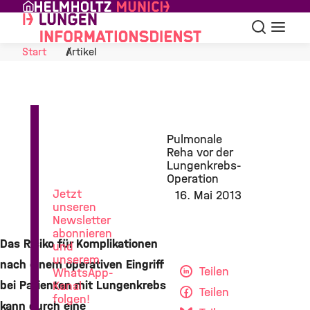
Skip to Content
Suche
Navigat
Start
Artikel
News
Pulmonale
aus
Reha vor der
der
Lungenkrebs-
Lungenforschung
Operation
Jetzt
16. Mai 2013
unseren
Newsletter
abonnieren
Das Risiko für Komplikationen
und
unserem
nach einem operativen Eingriff
Teilen
WhatsApp-
bei Patienten mit Lungenkrebs
Kanal
Teilen
folgen!
kann durch eine