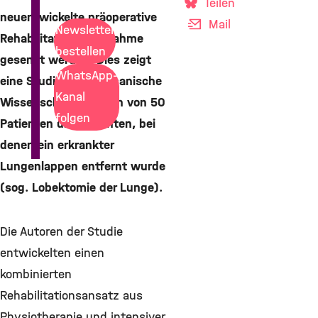
Teilen
neuentwickelte präoperative
Mail
Newsletter
Rehabilitationsmaßnahme
bestellen
gesenkt werden. Dies zeigt
WhatsApp-
eine Studie, in der japanische
Kanal
Wissenschaftler Daten von 50
folgen
Patienten untersuchten, bei
denen ein erkrankter
Lungenlappen entfernt wurde
(sog. Lobektomie der Lunge).
Die Autoren der Studie
entwickelten einen
kombinierten
Rehabilitationsansatz aus
Physiotherapie und intensiver