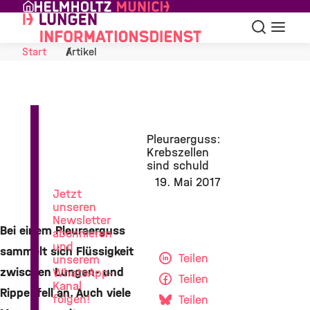
Skip to Content
Suche
Navigat
Start
Artikel
News
Pleuraerguss:
aus
Krebszellen
der
sind schuld
Lungenforschung
19. Mai 2017
Jetzt
unseren
Newsletter
Bei einem Pleuraerguss
abonnieren
und
sammelt sich Flüssigkeit
Teilen
unserem
zwischen Lungen- und
WhatsApp-
Teilen
Kanal
Rippenfell an. Auch viele
folgen!
Teilen