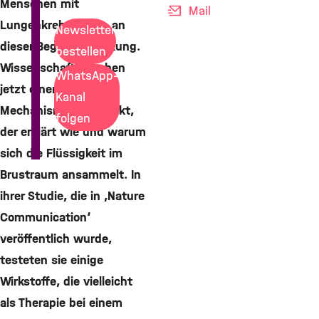
Menschen mit
Mail
Lungenkrebs leiden an
Newsletter
dieser Begleiterkrankung.
bestellen
Wissenschaftler haben
WhatsApp-
jetzt einen neuen
Kanal
Mechanismus entdeckt,
folgen
der erklärt wie und warum
sich die Flüssigkeit im
Brustraum ansammelt. In
ihrer Studie, die in ‚Nature
Communication‘
veröffentlich wurde,
testeten sie einige
Wirkstoffe, die vielleicht
als Therapie bei einem