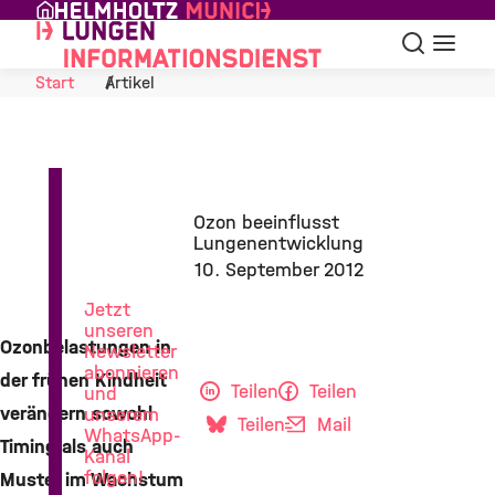
Skip to Content
Suche
Navigat
Start
Artikel
News
Ozon beeinflusst
aus
Lungenentwicklung
der
10. September 2012
Lungenforschung
Jetzt
unseren
Ozonbelastungen in
Newsletter
abonnieren
der frühen Kindheit
Teilen
Teilen
und
verändern sowohl
unserem
Teilen
Mail
WhatsApp-
Timing als auch
Kanal
folgen!
Muster im Wachstum