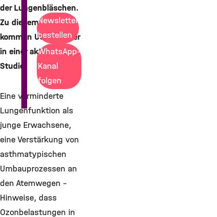
der Lungenbläschen.
Newsletter
Zu diesem Ergebnis
bestellen
kommen US-Forscher
in einer aktuellen
WhatsApp-
Studie.
Kanal
folgen
Eine verminderte
Lungenfunktion als
junge Erwachsene,
eine Verstärkung von
asthmatypischen
Umbauprozessen an
den Atemwegen –
Hinweise, dass
Ozonbelastungen in