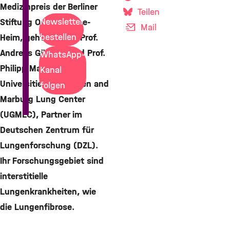
Medizinpreis der Berliner
Teilen
Newsletter
Stiftung Oskar-Helene-
Mail
bestellen
Heim, geht 2013 an Prof.
Andreas Günther und Prof.
WhatsApp-
Philipp Markart vom
Kanal
Universities of Giessen and
folgen
Marburg Lung Center
(UGMLC), Partner im
Deutschen Zentrum für
Lungenforschung (DZL).
Ihr Forschungsgebiet sind
interstitielle
Lungenkrankheiten, wie
die Lungenfibrose.