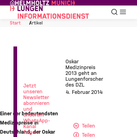
Skip to Content
Suche
Navigat
Start
Artikel
News
Oskar
aus
Medizinpreis
der
2013 geht an
Lungenforschung
Lungenforscher
des DZL
Jetzt
unseren
4. Februar 2014
Newsletter
abonnieren
und
Einer der bedeutendsten
unserem
WhatsApp-
Medizinpreise in
Teilen
Kanal
Deutschland, der Oskar
folgen!
Teilen