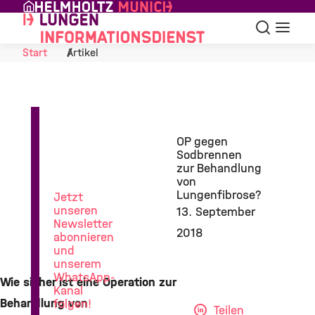
Skip to Content
Suche
Navigat
Start
Artikel
News
OP gegen
aus
Sodbrennen
der
zur Behandlung
Lungenforschung
von
Lungenfibrose?
Jetzt
unseren
13. September
Newsletter
2018
abonnieren
und
unserem
WhatsApp-
Wie sicher ist eine Operation zur
Kanal
Behandlung von
folgen!
Teilen