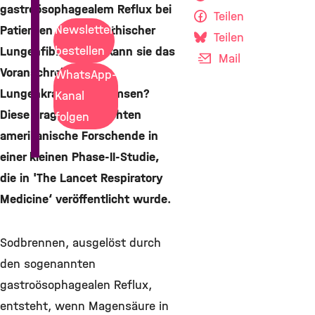
gastroösophagealem Reflux bei
Teilen
Newsletter
Patienten mit idiopathischer
Teilen
bestellen
Lungenfibrose und kann sie das
Mail
Voranschreiten der
WhatsApp-
Lungenkrankheit bremsen?
Kanal
Diese Frage untersuchten
folgen
amerikanische Forschende in
einer kleinen Phase-II-Studie,
die in 'The Lancet Respiratory
Medicine‘ veröffentlicht wurde.
Sodbrennen, ausgelöst durch
den sogenannten
gastroösophagealen Reflux,
entsteht, wenn Magensäure in