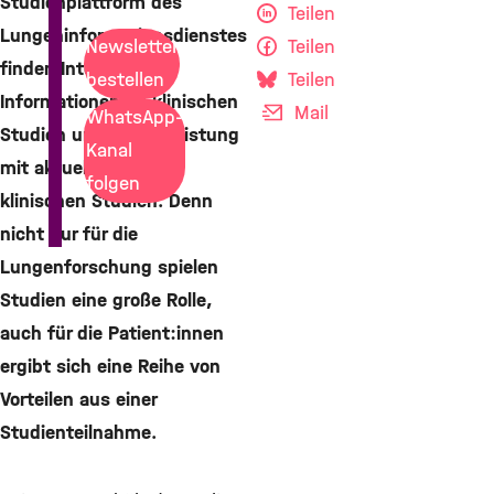
Studienplattform des
Teilen
Lungeninformationsdienstes
Teilen
Newsletter
finden Interessierte
Teilen
bestellen
Informationen zu klinischen
Mail
WhatsApp-
Studien und eine Auflistung
Kanal
mit aktuell laufenden
folgen
klinischen Studien. Denn
nicht nur für die
Lungenforschung spielen
Studien eine große Rolle,
auch für die Patient:innen
ergibt sich eine Reihe von
Vorteilen aus einer
Studienteilnahme.