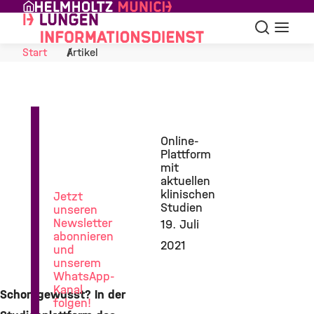
Skip to Content
Suche
Navigat
Start
Artikel
News
Online-
aus
Plattform
der
mit
Lungenforschung
aktuellen
klinischen
Jetzt
Studien
unseren
Newsletter
19. Juli
abonnieren
2021
und
unserem
WhatsApp-
Kanal
Schon gewusst? In der
folgen!