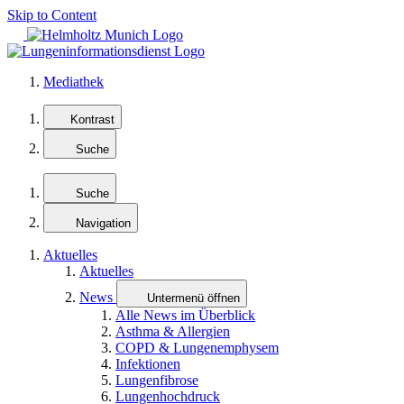
Skip to Content
Mediathek
Kontrast
Suche
Suche
Navigation
Aktuelles
Aktuelles
News
Untermenü öffnen
Alle News im Überblick
Asthma & Allergien
COPD & Lungenemphysem
Infektionen
Lungenfibrose
Lungenhochdruck