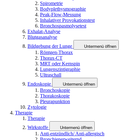
Spirometrie
Bodyplethysmographie
Peak-Flow-Messung
Inhalativer Provokationstest
Bronchospasmolysetest
Exhalat-Analyse
Blutgasanalyse
Bildgebung der Lunge
Untermenü öffnen
Röntgen-Thorax
Thorax-CT
MRT oder Kernspin
Lungenszintigraphie
Ultraschall
Endoskopie
Untermenü öffnen
Bronchoskopie
Thorakoskopie
Pleurapunktion
Zytologie
Therapie
Therapie
Wirkstoffe
Untermenü öffnen
Anti-entzündlich/ Anti-allergisch
Bronchienerweiternd