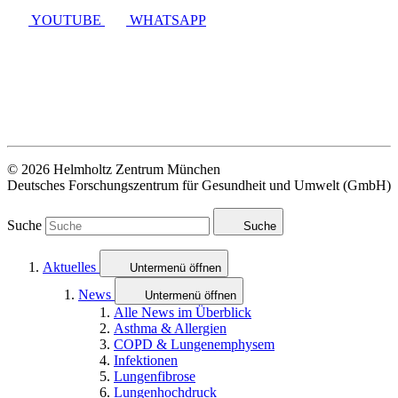
YOUTUBE
WHATSAPP
© 2026 Helmholtz Zentrum München
Deutsches Forschungszentrum für Gesundheit und Umwelt (GmbH)
Suche
Suche
Aktuelles
Untermenü öffnen
News
Untermenü öffnen
Alle News im Überblick
Asthma & Allergien
COPD & Lungenemphysem
Infektionen
Lungenfibrose
Lungenhochdruck