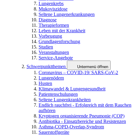
Lungenkrebs
Mukoviszidose
Seltene Lungenerkrankungen
Diagnose
Therapieformen
Leben mit der Krankheit
Vorbeugung
Grundlagenforschung
Studien
Veranstaltungen
Service-Angebote
Schwerpunktthemen
Untermenü öffnen
Coronavirus – COVID-19/ SARS-CoV-2
Lungenödem
Husten
Klimawandel & Lungengesundheit
Patientenschulungen
Seltene Lungenkrankheiten
Endlich rauchfrei - Erfolgreich mit dem Rauchen
aufhören
Kryptogen organisierende Pneumonie (COP)
Antibiotika - Einsatzbereiche und Resistenzen
Asthma-COPD-Overlap-Syndrom
Sauerstoffgeräte