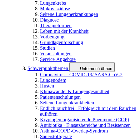
Lungenkrebs
Mukoviszidose
Seltene Lungenerkrankungen
Diagnose
Therapieformen
Leben mit der Krankheit
Vorbeugung
Grundlagenforschung
Studien
Veranstaltungen
Service-Angebote
Schwerpunktthemen
Untermenü öffnen
Coronavirus – COVID-19/ SARS-CoV-2
Lungenödem
Husten
Klimawandel & Lungengesundheit
Patientenschulungen
Seltene Lungenkrankheiten
Endlich rauchfrei - Erfolgreich mit dem Rauchen
aufhören
Kryptogen organisierende Pneumonie (COP)
Antibiotika - Einsatzbereiche und Resistenzen
Asthma-COPD-Overlap-Syndrom
Sauerstoffgeräte