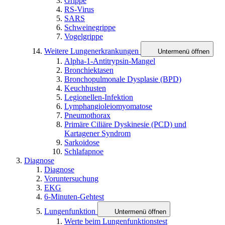
Grippe
RS-Virus
SARS
Schweinegrippe
Vogelgrippe
Weitere Lungenerkrankungen
Untermenü öffnen
Alpha-1-Antitrypsin-Mangel
Bronchiektasen
Bronchopulmonale Dysplasie (BPD)
Keuchhusten
Legionellen-Infektion
Lymphangioleiomyomatose
Pneumothorax
Primäre Ciliäre Dyskinesie (PCD) und
Kartagener Syndrom
Sarkoidose
Schlafapnoe
Diagnose
Diagnose
Voruntersuchung
EKG
6-Minuten-Gehtest
Lungenfunktion
Untermenü öffnen
Werte beim Lungenfunktionstest