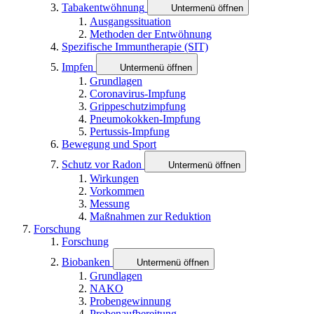
Tabakentwöhnung
Untermenü öffnen
Ausgangssituation
Methoden der Entwöhnung
Spezifische Immuntherapie (SIT)
Impfen
Untermenü öffnen
Grundlagen
Coronavirus-Impfung
Grippeschutzimpfung
Pneumokokken-Impfung
Pertussis-Impfung
Bewegung und Sport
Schutz vor Radon
Untermenü öffnen
Wirkungen
Vorkommen
Messung
Maßnahmen zur Reduktion
Forschung
Forschung
Biobanken
Untermenü öffnen
Grundlagen
NAKO
Probengewinnung
Probenaufbereitung