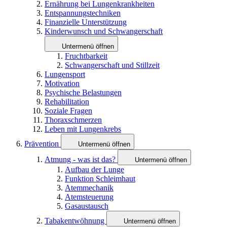
Ernährung bei Lungenkrankheiten
Entspannungstechniken
Finanzielle Unterstützung
Kinderwunsch und Schwangerschaft
Untermenü öffnen
Fruchtbarkeit
Schwangerschaft und Stillzeit
Lungensport
Motivation
Psychische Belastungen
Rehabilitation
Soziale Fragen
Thoraxschmerzen
Leben mit Lungenkrebs
Prävention
Untermenü öffnen
Atmung - was ist das?
Untermenü öffnen
Aufbau der Lunge
Funktion Schleimhaut
Atemmechanik
Atemsteuerung
Gasaustausch
Tabakentwöhnung
Untermenü öffnen