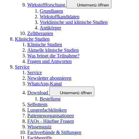
Wirkstoffforschung
Untermenü öffnen
Grundlagen
Wirkstoffkandidaten
Vorklinische und klinische Studien
Antikörper
Zelltherapien
Klinische Studien
Klinische Studien
Aktuelle klinische Studien
Was bringt die Teilnahme?
Fragen und Antworten
Service
Service
Newsletter abonnieren
WhatsApp-Kanal
Download
Untermenü öffnen
Bestellung
Selbsttests
Lungenfachkliniken
Patientenorganisationen
FAQs - Häufige Fragen
Wissensquiz
Fachverbände & Stiftungen
Fachbegriffe