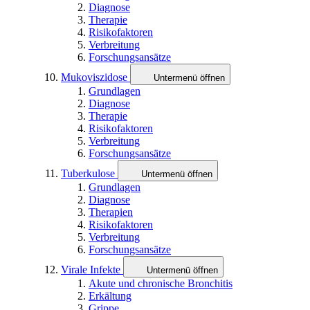
Diagnose
Therapie
Risikofaktoren
Verbreitung
Forschungsansätze
Mukoviszidose
Untermenü öffnen
Grundlagen
Diagnose
Therapie
Risikofaktoren
Verbreitung
Forschungsansätze
Tuberkulose
Untermenü öffnen
Grundlagen
Diagnose
Therapien
Risikofaktoren
Verbreitung
Forschungsansätze
Virale Infekte
Untermenü öffnen
Akute und chronische Bronchitis
Erkältung
Grippe