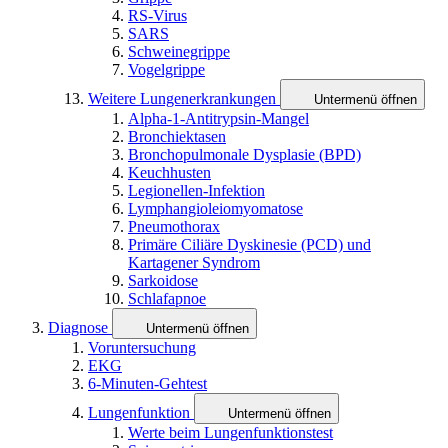
RS-Virus
SARS
Schweinegrippe
Vogelgrippe
Weitere Lungenerkrankungen
Untermenü öffnen
Alpha-1-Antitrypsin-Mangel
Bronchiektasen
Bronchopulmonale Dysplasie (BPD)
Keuchhusten
Legionellen-Infektion
Lymphangioleiomyomatose
Pneumothorax
Primäre Ciliäre Dyskinesie (PCD) und
Kartagener Syndrom
Sarkoidose
Schlafapnoe
Diagnose
Untermenü öffnen
Voruntersuchung
EKG
6-Minuten-Gehtest
Lungenfunktion
Untermenü öffnen
Werte beim Lungenfunktionstest