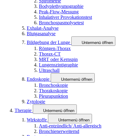
Spirometrie
Bodyplethysmographie
Peak-Flow-Messung
Inhalativer Provokationstest
Bronchospasmolysetest
Exhalat-Analyse
Blutgasanalyse
Bildgebung der Lunge
Untermenü öffnen
Röntgen-Thorax
Thorax-CT
MRT oder Kernspin
Lungenszintigraphie
Ultraschall
Endoskopie
Untermenü öffnen
Bronchoskopie
Thorakoskopie
Pleurapunktion
Zytologie
Therapie
Untermenü öffnen
Wirkstoffe
Untermenü öffnen
Anti-entzündlich/ Anti-allergisch
Bronchienerweiternd