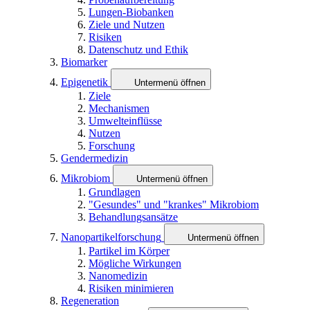
Lungen-Biobanken
Ziele und Nutzen
Risiken
Datenschutz und Ethik
Biomarker
Epigenetik
Untermenü öffnen
Ziele
Mechanismen
Umwelteinflüsse
Nutzen
Forschung
Gendermedizin
Mikrobiom
Untermenü öffnen
Grundlagen
"Gesundes" und "krankes" Mikrobiom
Behandlungsansätze
Nanopartikelforschung
Untermenü öffnen
Partikel im Körper
Mögliche Wirkungen
Nanomedizin
Risiken minimieren
Regeneration