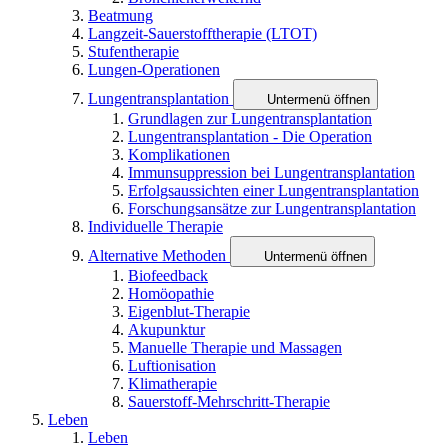
Beatmung
Langzeit-Sauerstofftherapie (LTOT)
Stufentherapie
Lungen-Operationen
Lungentransplantation
Untermenü öffnen
Grundlagen zur Lungentransplantation
Lungentransplantation - Die Operation
Komplikationen
Immunsuppression bei Lungentransplantation
Erfolgsaussichten einer Lungentransplantation
Forschungsansätze zur Lungentransplantation
Individuelle Therapie
Alternative Methoden
Untermenü öffnen
Biofeedback
Homöopathie
Eigenblut-Therapie
Akupunktur
Manuelle Therapie und Massagen
Luftionisation
Klimatherapie
Sauerstoff-Mehrschritt-Therapie
Leben
Leben