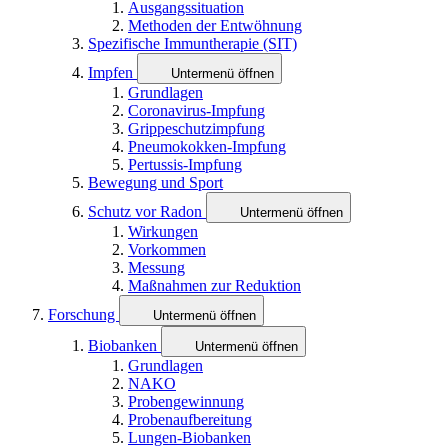
Ausgangssituation
Methoden der Entwöhnung
Spezifische Immuntherapie (SIT)
Impfen
Untermenü öffnen
Grundlagen
Coronavirus-Impfung
Grippeschutzimpfung
Pneumokokken-Impfung
Pertussis-Impfung
Bewegung und Sport
Schutz vor Radon
Untermenü öffnen
Wirkungen
Vorkommen
Messung
Maßnahmen zur Reduktion
Forschung
Untermenü öffnen
Biobanken
Untermenü öffnen
Grundlagen
NAKO
Probengewinnung
Probenaufbereitung
Lungen-Biobanken