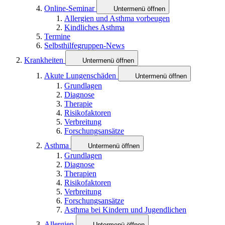
Online-Seminar
Untermenü öffnen
Allergien und Asthma vorbeugen
Kindliches Asthma
Termine
Selbsthilfegruppen-News
Krankheiten
Untermenü öffnen
Akute Lungenschäden
Untermenü öffnen
Grundlagen
Diagnose
Therapie
Risikofaktoren
Verbreitung
Forschungsansätze
Asthma
Untermenü öffnen
Grundlagen
Diagnose
Therapien
Risikofaktoren
Verbreitung
Forschungsansätze
Asthma bei Kindern und Jugendlichen
Allergien
Untermenü öffnen