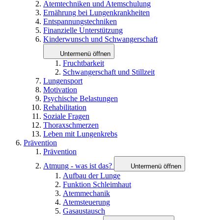
Atemtechniken und Atemschulung
Ernährung bei Lungenkrankheiten
Entspannungstechniken
Finanzielle Unterstützung
Kinderwunsch und Schwangerschaft
Untermenü öffnen
Fruchtbarkeit
Schwangerschaft und Stillzeit
Lungensport
Motivation
Psychische Belastungen
Rehabilitation
Soziale Fragen
Thoraxschmerzen
Leben mit Lungenkrebs
Prävention
Prävention
Atmung - was ist das?
Untermenü öffnen
Aufbau der Lunge
Funktion Schleimhaut
Atemmechanik
Atemsteuerung
Gasaustausch