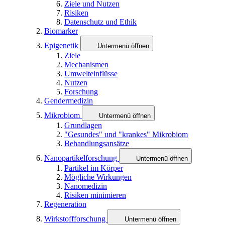
Ziele und Nutzen
Risiken
Datenschutz und Ethik
Biomarker
Epigenetik
Untermenü öffnen
Ziele
Mechanismen
Umwelteinflüsse
Nutzen
Forschung
Gendermedizin
Mikrobiom
Untermenü öffnen
Grundlagen
"Gesundes" und "krankes" Mikrobiom
Behandlungsansätze
Nanopartikelforschung
Untermenü öffnen
Partikel im Körper
Mögliche Wirkungen
Nanomedizin
Risiken minimieren
Regeneration
Wirkstoffforschung
Untermenü öffnen