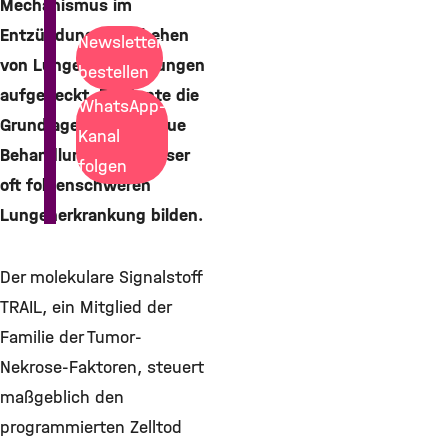
Mechanismus im
Entzündungsgeschehen
Newsletter
von Lungenentzündungen
bestellen
aufgedeckt. Er könnte die
WhatsApp-
Grundlage für eine neue
Kanal
Behandlungsform dieser
folgen
oft folgenschweren
Lungenerkrankung bilden.
Der molekulare Signalstoff
TRAIL, ein Mitglied der
Familie der Tumor-
Nekrose-Faktoren, steuert
maßgeblich den
programmierten Zelltod