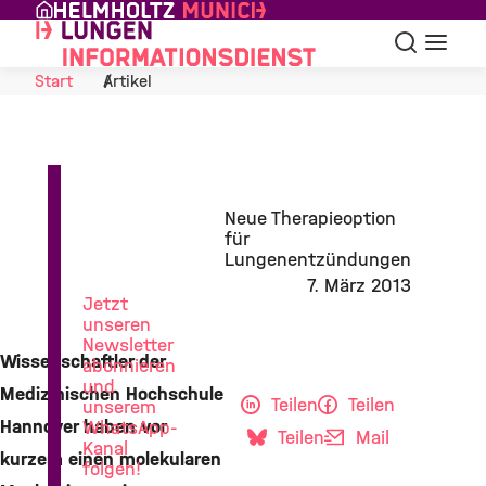
Skip to Content
Suche
Navigat
Start
Artikel
News
Neue Therapieoption
aus
für
der
Lungenentzündungen
Lungenforschung
7. März 2013
Jetzt
unseren
Newsletter
Wissenschaftler der
abonnieren
und
Medizinischen Hochschule
Teilen
Teilen
unserem
Hannover haben vor
WhatsApp-
Teilen
Mail
Kanal
kurzem einen molekularen
folgen!