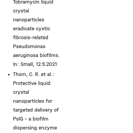
Tobramycin liquid
crystal
nanoparticles
eradicate cystic
fibrosis-related
Pseudomonas
aeruginosa biofilms.
In: Small, 12.5.2021
Thorn, C. R. et al.:
Protective liquid
crystal
nanoparticles for
targeted delivery of
PslG – a biofilm
dispersing enzyme