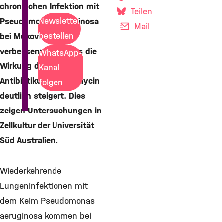
chronischen Infektion mit
Teilen
Newsletter
Pseudomonas aeruginosa
Mail
bestellen
bei Mukoviszidose
verbessern, indem es die
WhatsApp-
Wirkung des
Kanal
Antibiotikums Tobramycin
folgen
deutlich steigert. Dies
zeigen Untersuchungen in
Zellkultur der Universität
Süd Australien.
Wiederkehrende
Lungeninfektionen mit
dem Keim Pseudomonas
aeruginosa kommen bei