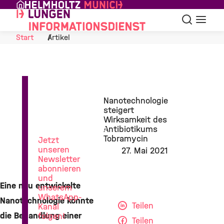
Skip to Content
Suche
Navigat
Start
Artikel
News
Nanotechnologie
aus
steigert
der
Wirksamkeit des
Lungenforschung
Antibiotikums
Tobramycin
Jetzt
unseren
27. Mai 2021
Newsletter
abonnieren
und
Eine neu entwickelte
unserem
WhatsApp-
Nanotechnologie könnte
Teilen
Kanal
die Behandlung einer
folgen!
Teilen