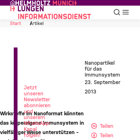
Skip to Content
Suche
Navigat
Start
Artikel
News
Nanopartikel
aus
für das
der
Immunsystem
Lungenforschung
23. September
Jetzt
2013
unseren
Newsletter
abonnieren
und
Wirkstoffe im Nanoformat könnten
unserem
das körpereigene Immunsystem in
WhatsApp-
Teilen
Kanal
vielfältiger Weise unterstützen –
folgen!
Teilen