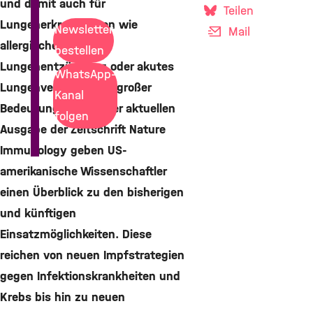
und damit auch für
Teilen
Lungenerkrankungen wie
Newsletter
Mail
allergisches Asthma,
bestellen
Lungenentzündung oder akutes
WhatsApp-
Lungenversagen von großer
Kanal
Bedeutung sein. In der aktuellen
folgen
Ausgabe der Zeitschrift Nature
Immunology geben US-
amerikanische Wissenschaftler
einen Überblick zu den bisherigen
und künftigen
Einsatzmöglichkeiten. Diese
reichen von neuen Impfstrategien
gegen Infektionskrankheiten und
Krebs bis hin zu neuen