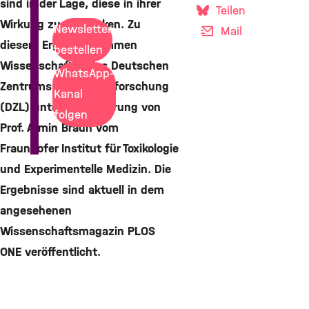
sind in der Lage, diese in ihrer
Teilen
Wirkung zu verstärken. Zu
Newsletter
Mail
diesem Ergebnis kommen
bestellen
Wissenschaftler des Deutschen
WhatsApp-
Zentrums für Lungenforschung
Kanal
(DZL) unter Federführung von
folgen
Prof. Armin Braun vom
Fraunhofer Institut für Toxikologie
und Experimentelle Medizin. Die
Ergebnisse sind aktuell in dem
angesehenen
Wissenschaftsmagazin PLOS
ONE veröffentlicht.