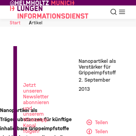
Skip to Content
Suche
Navigat
Start
Artikel
News
Nanopartikel als
aus
Verstärker für
der
Grippeimpfstoff
Lungenforschung
2. September
Jetzt
2013
unseren
Newsletter
abonnieren
und
Nanopartikel als
unserem
Trägersubstanzen für künftige
WhatsApp-
Teilen
Kanal
inhalierbare Grippeimpfstoffe
folgen!
Teilen