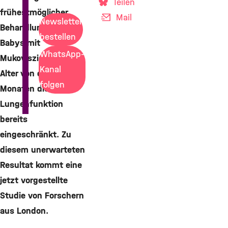
Teilen
frühestmöglicher
Mail
Newsletter
Behandlung ist bei
bestellen
Babys mit
WhatsApp-
Mukoviszidose im
Kanal
Alter von drei
folgen
Monaten die
Lungenfunktion
bereits
eingeschränkt. Zu
diesem unerwarteten
Resultat kommt eine
jetzt vorgestellte
Studie von Forschern
aus London.