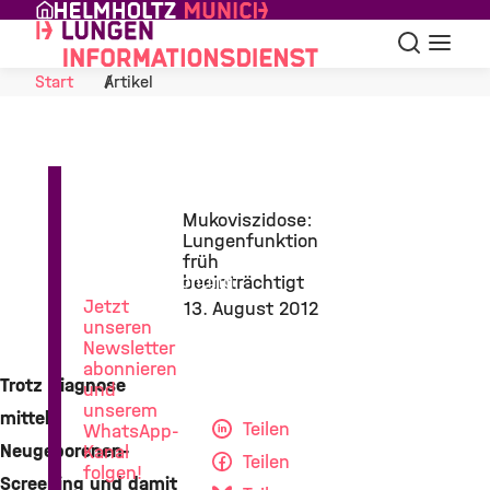
Skip to Content
Suche
Navigat
Start
Artikel
News
Mukoviszidose:
aus
Lungenfunktion
der
früh
Lungenforschung
beeinträchtigt
Jetzt
13. August 2012
unseren
Newsletter
abonnieren
Trotz Diagnose
und
unserem
mittels
Teilen
WhatsApp-
Neugeborenen-
Kanal
Teilen
folgen!
Screening und damit