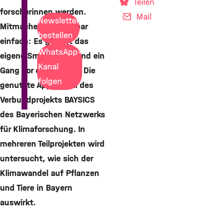
Teilen
forscherinnen werden.
Mail
Newsletter
Mitmachen ist denkbar
bestellen
einfach: Es genügt das
WhatsApp-
eigene Smartphone und ein
Kanal
Gang vor die Haustür. Die
folgen
genutzte App ist Teil des
Verbundprojekts BAYSICS
des Bayerischen Netzwerks
für Klimaforschung. In
mehreren Teilprojekten wird
untersucht, wie sich der
Klimawandel auf Pflanzen
und Tiere in Bayern
auswirkt.