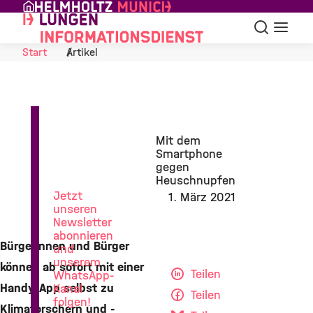
Skip to Content
Suche
Navigat
Start
Artikel
News
Mit dem
aus
Smartphone
der
gegen
Lungenforschung
Heuschnupfen
Jetzt
1. März 2021
unseren
Newsletter
abonnieren
Bürgerinnen und Bürger
und
unserem
können ab sofort mit einer
Teilen
WhatsApp-
Handy-App selbst zu
Kanal
Teilen
folgen!
Klimaforschern und -