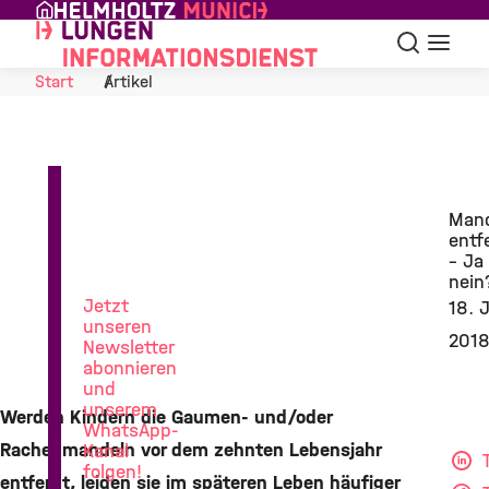
Skip to Content
Suche
Navigat
Start
Artikel
News
Man
aus
entf
der
– Ja
Lungenforschung
nein
Jetzt
18. 
unseren
201
Newsletter
abonnieren
und
unserem
Werden Kindern die Gaumen- und/oder
WhatsApp-
Rachenmandeln vor dem zehnten Lebensjahr
Kanal
T
folgen!
entfernt, leiden sie im späteren Leben häufiger