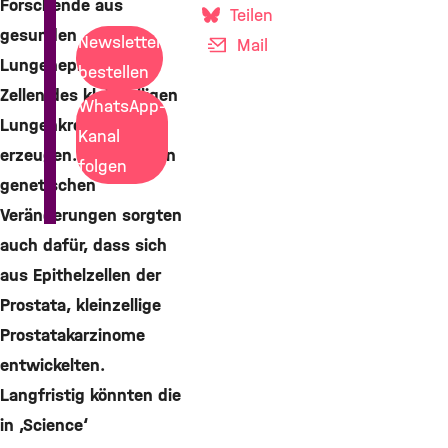
Forschende aus
Teilen
gesunden
Newsletter
Mail
Lungenepithelzellen
bestellen
Zellen des kleinzelligen
WhatsApp-
Lungenkrebses
Kanal
erzeugen. Die gleichen
folgen
genetischen
Veränderungen sorgten
auch dafür, dass sich
aus Epithelzellen der
Prostata, kleinzellige
Prostatakarzinome
entwickelten.
Langfristig könnten die
in ‚Science‘