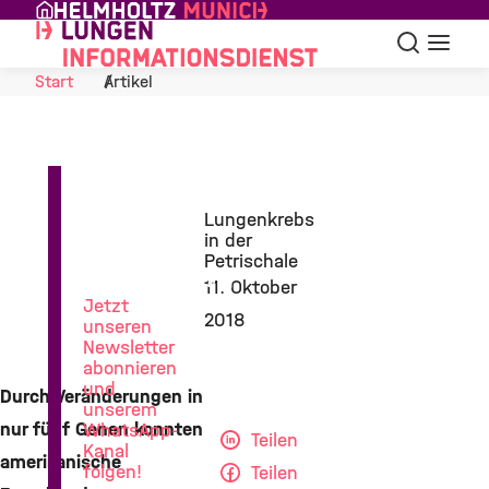
Skip to Content
Suche
Navigat
Start
Artikel
News
Lungenkrebs
aus
in der
der
Petrischale
Lungenforschung
11. Oktober
Jetzt
2018
unseren
Newsletter
abonnieren
und
Durch Veränderungen in
unserem
nur fünf Genen konnten
WhatsApp-
Teilen
Kanal
amerikanische
folgen!
Teilen