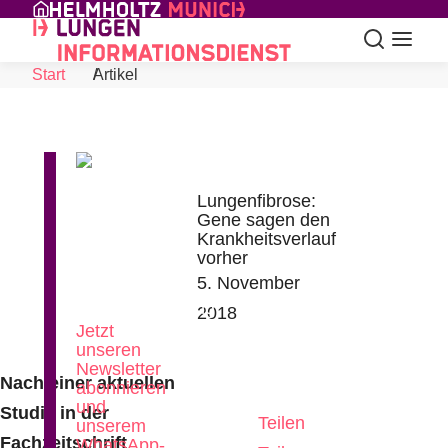
Skip to Content
Suche
Navigat
Start
Artikel
Lungenfibrose:
Gene sagen den
Krankheitsverlauf
News
vorher
aus
5. November
der
Lungenforschung
2018
Jetzt
unseren
Newsletter
Nach einer aktuellen
abonnieren
und
Studie in der
Teilen
unserem
Fachzeitschrift
WhatsApp-