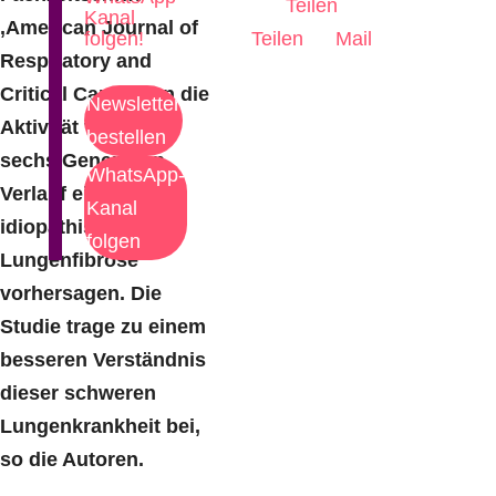
Teilen
Kanal
‚American Journal of
folgen!
Teilen
Mail
Respiratory and
Critical Care‘ kann die
Newsletter
Aktivität von nur
bestellen
sechs Genen den
WhatsApp-
Verlauf einer
Kanal
idiopathischen
folgen
Lungenfibrose
vorhersagen. Die
Studie trage zu einem
besseren Verständnis
dieser schweren
Lungenkrankheit bei,
so die Autoren.