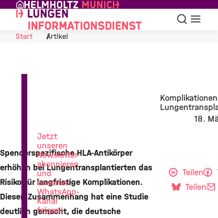
Skip to Content
Suche
Navigat
Start
Artikel
News
Komplikationen
aus
Lungentranspla
der
18. M
Lungenforschung
Jetzt
unseren
Spenderspezifische HLA-Antikörper
Newsletter
abonnieren
erhöhen bei Lungentransplantierten das
Teilen
und
Risiko für langfristige Komplikationen.
unserem
Teilen
WhatsApp-
Diesen Zusammenhang hat eine Studie
Kanal
folgen!
deutlich gemacht, die deutsche