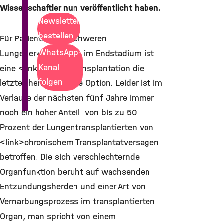
Wissenschaftler nun veröffentlicht haben.
Newsletter
bestellen
Für Patienten mit schweren
WhatsApp-
Lungenerkrankungen im Endstadium ist
Kanal
eine <link>Lungentransplantation die
folgen
letzte therapeutische Option. Leider ist im
Verlaufe der nächsten fünf Jahre immer
noch ein hoher Anteil von bis zu 50
Prozent der Lungentransplantierten von
<link>chronischem Transplantatversagen
betroffen. Die sich verschlechternde
Organfunktion beruht auf wachsenden
Entzündungsherden und einer Art von
Vernarbungsprozess im transplantierten
Organ, man spricht von einem