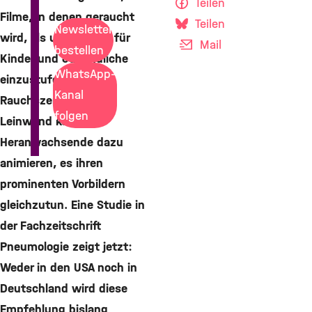
Teilen
Filme, in denen geraucht
Teilen
Newsletter
wird, als ungeeignet für
Mail
bestellen
Kinder und Jugendliche
WhatsApp-
einzustufen. Denn
Kanal
Rauchszenen auf der
folgen
Leinwand können
Heranwachsende dazu
animieren, es ihren
prominenten Vorbildern
gleichzutun. Eine Studie in
der Fachzeitschrift
Pneumologie zeigt jetzt:
Weder in den USA noch in
Deutschland wird diese
Empfehlung bislang