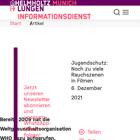
Skip to Content
Suche
Navigat
Start
Artikel
News
Jugendschutz:
aus
Noch zu viele
der
Rauchszenen
Lungenforschung
in Filmen
Jetzt
6. Dezember
unseren
2021
Newsletter
abonnieren
und
unserem
Bereits 2009 hat die
WhatsApp-
Weltgesundheitsorganisation
Kanal
Teilen
folgen!
WHO dazu aufgerufen,