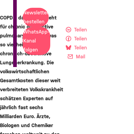
Newsletter
COPD - das Kürzel steht
bestellen
für chronic obstructive
Teilen
WhatsApp-
pulmonary disease, was
Teilen
Kanal
so viel heißt wie
Teilen
folgen
chronisch-obstruktive
Mail
Lungenerkrankung. Die
volkswirtschaftlichen
Gesamtkosten dieser weit
verbreiteten Volkskrankheit
schätzen Experten auf
jährlich fast sechs
Milliarden Euro. Ärzte,
Biologen und Chemiker