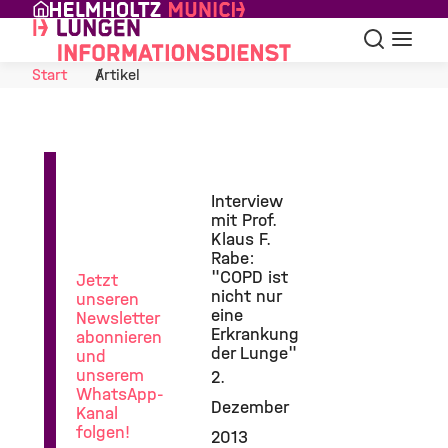
Skip to Content
Suche
Navigat
Start
Artikel
News
Interview
aus
mit Prof.
der
Klaus F.
Lungenforschung
Rabe:
"COPD ist
Jetzt
nicht nur
unseren
eine
Newsletter
Erkrankung
abonnieren
der Lunge"
und
unserem
2.
WhatsApp-
Dezember
Kanal
folgen!
2013