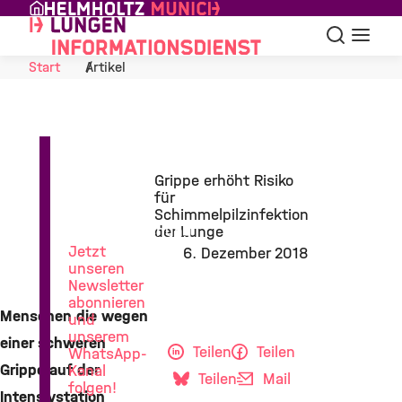
Skip to Content
Suche
Navigat
Start
Artikel
News
Grippe erhöht Risiko
aus
für
der
Schimmelpilzinfektion
Lungenforschung
der Lunge
Jetzt
6. Dezember 2018
unseren
Newsletter
abonnieren
Menschen die wegen
und
unserem
einer schweren
Teilen
Teilen
WhatsApp-
Grippe auf der
Kanal
Teilen
Mail
folgen!
Intensivstation