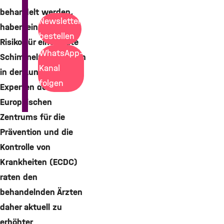
behandelt werden,
Newsletter
haben ein erhöhtes
bestellen
Risiko für eine akute
WhatsApp-
Schimmelpilzinfektion
Kanal
in der Lunge.
folgen
Experten des
Europäischen
Zentrums für die
Prävention und die
Kontrolle von
Krankheiten (ECDC)
raten den
behandelnden Ärzten
daher aktuell zu
erhöhter