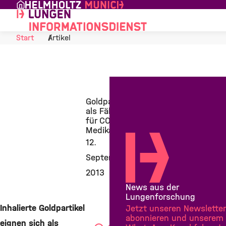
Skip to Content
Start
Artikel
Goldpartikel
als Fähren
für COPD-
Medikamente
12.
September
2013
News aus der
Lungenforschung
Inhalierte Goldpartikel
Jetzt unseren Newsletter
abonnieren und unserem
eignen sich als