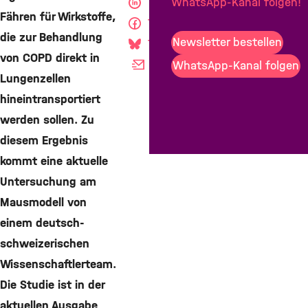
WhatsApp-Kanal folgen!
Teilen
Fähren für Wirkstoffe,
Teilen
die zur Behandlung
Newsletter bestellen
Teilen
von COPD direkt in
Mail
WhatsApp-Kanal folgen
Lungenzellen
hineintransportiert
werden sollen. Zu
diesem Ergebnis
kommt eine aktuelle
Untersuchung am
Mausmodell von
einem deutsch-
schweizerischen
Wissenschaftlerteam.
Die Studie ist in der
aktuellen Ausgabe